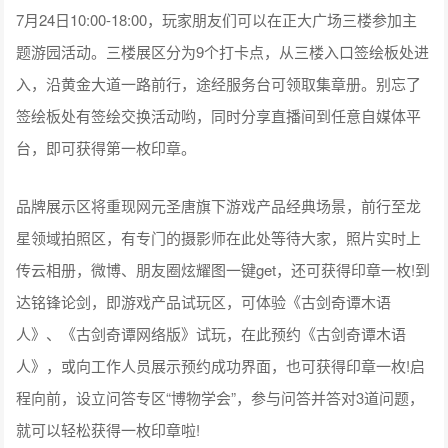
7月24日10:00-18:00，玩家朋友们可以在正大广场三楼参加主
题游园活动。三楼展区分为9个打卡点，从三楼入口签绘板处进
入，沿黄金大道一路前行，途经服务台可领取集章册。别忘了
签绘板处有签绘交换活动哟，同时分享直播间到任意自媒体平
台，即可获得第一枚印章。
品牌展示区将重现网元圣唐旗下游戏产品经典场景，前行至龙
星领域拍照区，有专门的摄影师在此处等待大家，照片实时上
传云相册，微博、朋友圈炫耀图一键get，还可获得印章一枚!到
达铭锋论剑，即游戏产品试玩区，可体验《古剑奇谭木语
人》、《古剑奇谭网络版》试玩，在此预约《古剑奇谭木语
人》，或向工作人员展示预约成功界面，也可获得印章一枚!启
程向前，设立问答专区“博物学会”，参与问答并答对3道问题，
就可以轻松获得一枚印章啦!