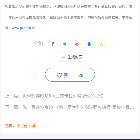
得联系。我们将在收到通知后，立即对相关图片进行审查，并在确认版权问题后，第
一时间采取相应的处理措施，包括但不限于删除图片、向版权所有者致歉等。本站连
接：
www.gameib.cn
分享：
生成封面
赞
28
上一篇：再现辉煌KU25《血饮传说》唤醒你的记忆
下一篇：我一直在你身边 《新斗罗大陆》SS+强攻魂师“柔骨小舞”上线
抱歉，评论已关闭！