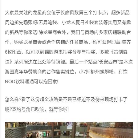
大家最关注的龙星商会位于长廊倒数第三个打卡点，超多新品
周边抢先场贩!乐无异笔袋、小龙人夏日礼袋套装等实用又有趣
的新品等你来选!除龙星商会外，我们与商场内多家店铺联动合
作，购买龙星商会或合作店铺的任意商品，均可获得印章!集齐
6枚印章，就可以到锦鲤游曳抽奖台参与抽奖，多款《古剑奇
谭》系列周边在此处等待锦鲤。最后一个站点“长安西市”是本次
游园嘉年华赞助商的合作售卖摊位，小7婶柳州螺蛳粉、有饮
NOD饮料通通可以抱回家!
怎么样?看了这份超全攻略是不是已经迫不及待来现场打卡了
呢?邀约号角已吹响，就等你啦!