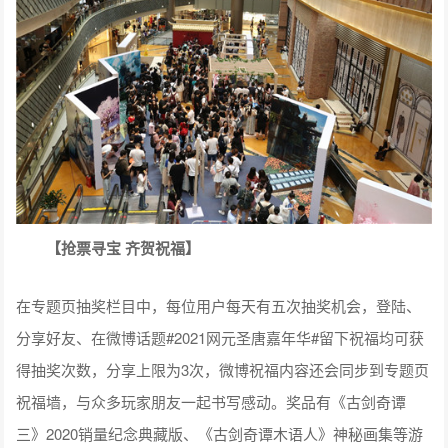
【抢票寻宝 齐贺祝福】
在专题页抽奖栏目中，每位用户每天有五次抽奖机会，登陆、
分享好友、在微博话题#2021网元圣唐嘉年华#留下祝福均可获
得抽奖次数，分享上限为3次，微博祝福内容还会同步到专题页
祝福墙，与众多玩家朋友一起书写感动。奖品有《古剑奇谭
三》2020销量纪念典藏版、《古剑奇谭木语人》神秘画集等游