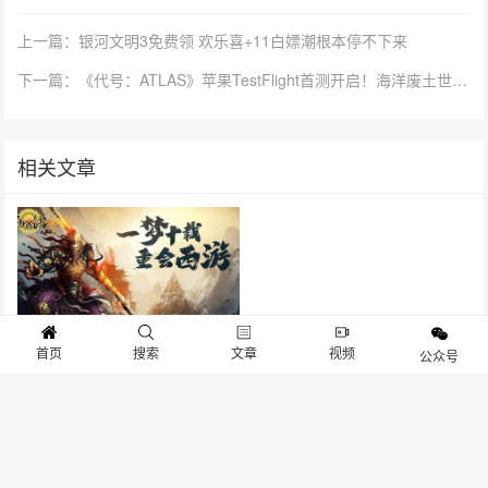
上一篇：银河文明3免费领 欢乐喜+11白嫖潮根本停不下来
下一篇：《代号：ATLAS》苹果TestFlight首测开启！海洋废土世界的神秘面纱今日掀开
相关文章
首页
搜索
文章
视频
公众号
《西游3》1月13日删档测试来
袭，致敬永恒经典！
抱歉，评论已关闭！