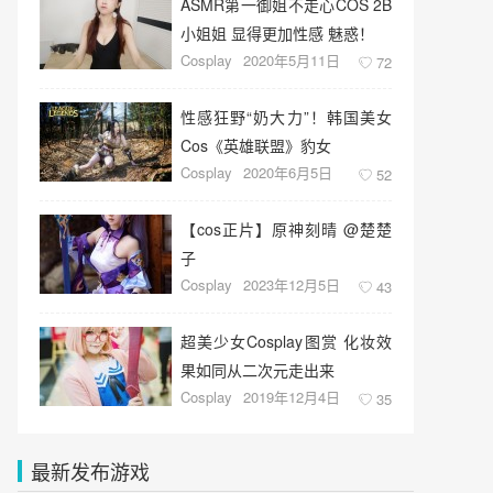
ASMR第一御姐不走心COS 2B
小姐姐 显得更加性感 魅惑！
Cosplay
2020年5月11日
72
性感狂野“奶大力”！韩国美女
Cos《英雄联盟》豹女
Cosplay
2020年6月5日
52
【cos正片】原神刻晴 @楚楚
子
Cosplay
2023年12月5日
43
超美少女Cosplay图赏 化妆效
果如同从二次元走出来
Cosplay
2019年12月4日
35
最新发布游戏