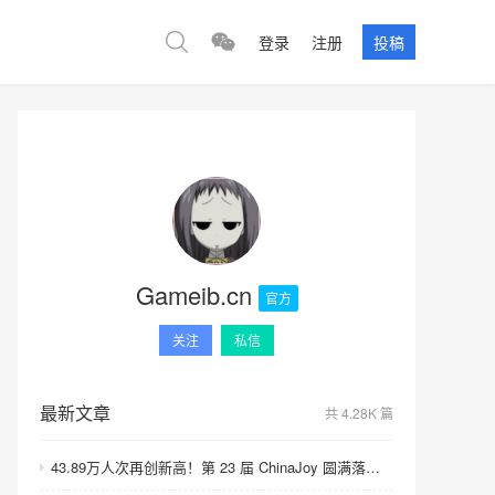
登录
注册
投稿
Gameib.cn
官方
关注
私信
最新文章
共 4.28K 篇
43.89万人次再创新高！第 23 届 ChinaJoy 圆满落幕：感谢有你，共赴这场“与 AI 同游”的盛夏之约