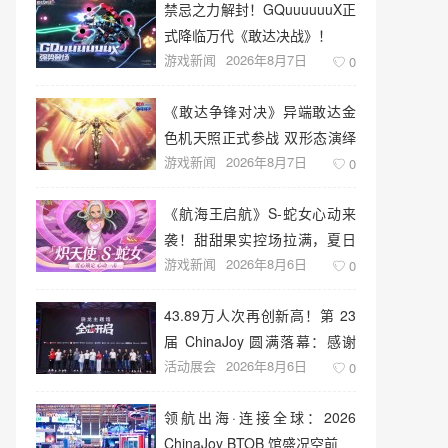
禁忌之力解封！GQuuuuuuX正
式降临万代《敢达决战》！
游戏新闻
2026年8月7日
0
《敢达争锋对决》异端敢达金
色机天照正式参战 双形态演绎
游戏新闻
2026年8月7日
空中战技
0
《航海王启航》S-蛇女心动来
袭！甜甜果实控场拉满，夏日
游戏新闻
2026年8月6日
盛宴开启
0
43.89万人次再创新高！第 23
届 ChinaJoy 圆满落幕：感谢
活动展会
2026年8月6日
有你，共赴这场“与 AI 同游”的
0
盛夏之约
领航出海·连接全球：2026
ChinaJoy BTOB 馆盛况空前