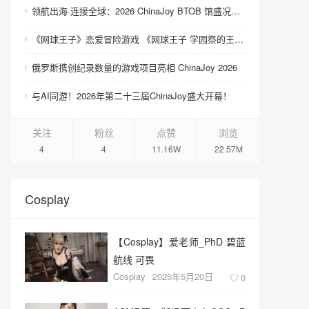
领航出海·连接全球：2026 ChinaJoy BTOB 馆盛况空前
《网球王子》恋爱冒险游戏 《网球王子 学园祭的王子们 ♡-40 and more…》与《网球王子 心跳求生 Tie break ♡game》发售
俄罗斯携创纪录数量的游戏项目亮相 ChinaJoy 2026
与AI同游！2026年第二十三届ChinaJoy盛大开幕！
关注
粉丝
点赞
浏览
4
4
11.16W
22.57M
Cosplay
【Cosplay】爱老师_PhD 碧蓝
航线 可畏
Cosplay
2025年5月20日
0