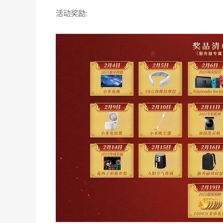
鸿运高照!讨伐年兽,Nintendo
Switch
抱回家
活动服务器:仅限2021·鸿运高照(正式新服)/开荒回
活动时间:2月4日-2月19日
跨年超级服专属福利来啦!还记得守卫帕啾期待每天收
活动服务器范围涵盖跨年超级服「2021·鸿运高
池里的奖品,每天2次年兽讨伐,把惊喜抱回家!
玩家需要在活动时间内,组队击败年兽,每个玩家必得
还有机会获得Nintendo
Switch
、液晶电视、京东卡