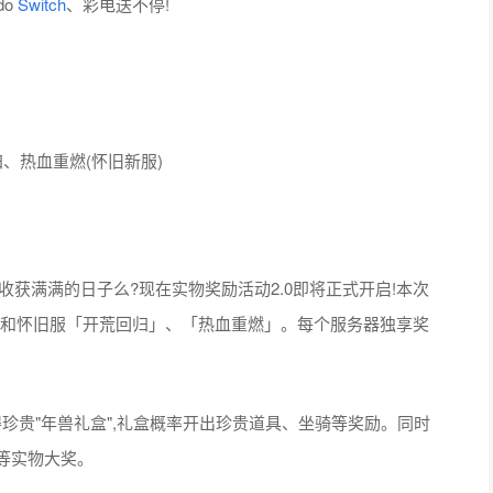
do
Switch
、彩电送不停!