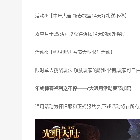
活动1:【时空宝藏!时空之径掷骰领高额奖励】
在活动期间,累积前进一定步数后,可以领取对应的
兽技能书"、"冰雪之灵"、"时间之凝力护腕碎片"
神的祝福。
活动2:【机不可失!小神牛储金罐高倍返还】
勇士们可将获得的金银元宝存入小神牛的储金罐中进
后"小神牛开奖"的额外福利!