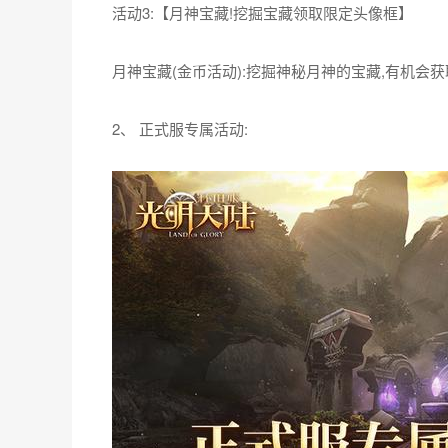
活动1:【王城守护!春节大型限时活动】
王城守护战:击退入侵恶魔,领取限定动态头像框,永
活动2:【群星秘藏!星轨探宝抽取限定永久时装】
群星秘藏(金币活动):激活神秘星轨,领取限定坐骑,
活动3:【月神宝藏!挖掘宝藏领取限定头像框】