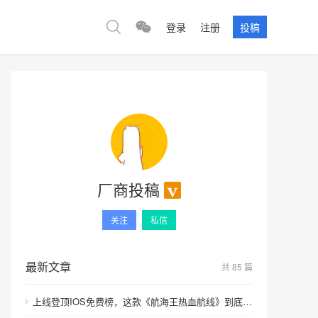
登录
注册
投稿
厂商投稿
关注
私信
最新文章
共 85 篇
上线登顶IOS免费榜，这款《航海王热血航线》到底有啥魔力？