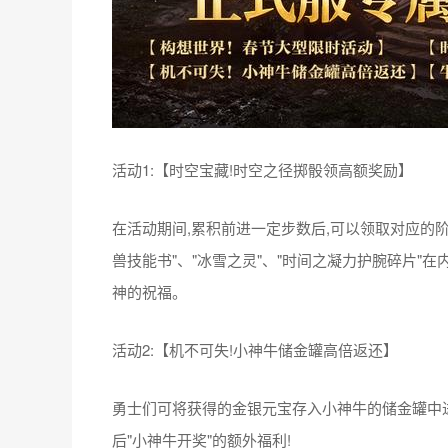
月神宝藏(金币活动):挖掘神秘月神的宝藏,有机会
2、 正式服专属活动: