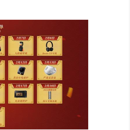
归、热血重燃(怀旧新服)
获满满的日子么?现在实物奖励活动2.0即将正式开启!本次
照」和怀旧服「开荒回归」、「热血重燃」。每个服务器独享奖
珍贵"年兽礼盒",礼盒概率开出珍贵道具、坐骑等奖励。同时
等实物大奖。