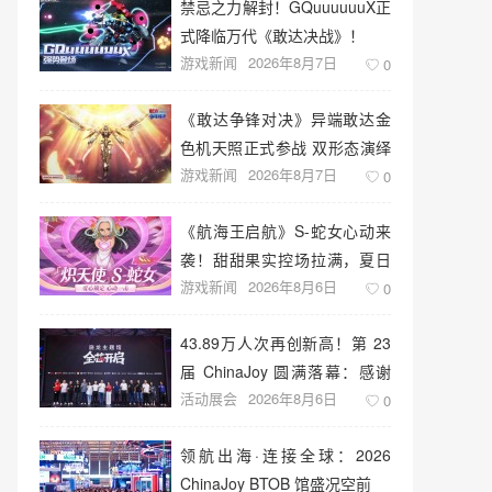
禁忌之力解封！GQuuuuuuX正
式降临万代《敢达决战》！
游戏新闻
2026年8月7日
0
《敢达争锋对决》异端敢达金
色机天照正式参战 双形态演绎
游戏新闻
2026年8月7日
空中战技
0
《航海王启航》S-蛇女心动来
袭！甜甜果实控场拉满，夏日
游戏新闻
2026年8月6日
盛宴开启
0
43.89万人次再创新高！第 23
届 ChinaJoy 圆满落幕：感谢
活动展会
2026年8月6日
有你，共赴这场“与 AI 同游”的
0
盛夏之约
领航出海·连接全球：2026
ChinaJoy BTOB 馆盛况空前