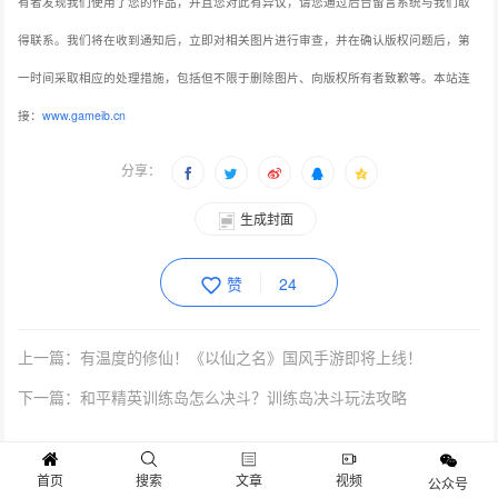
有者发现我们使用了您的作品，并且您对此有异议，请您通过后台留言系统与我们取
得联系。我们将在收到通知后，立即对相关图片进行审查，并在确认版权问题后，第
一时间采取相应的处理措施，包括但不限于删除图片、向版权所有者致歉等。本站连
接：
www.gameib.cn
分享：
生成封面
赞
24
上一篇：有温度的修仙！《以仙之名》国风手游即将上线！
下一篇：和平精英训练岛怎么决斗？训练岛决斗玩法攻略
抱歉，评论已关闭！
首页
搜索
文章
视频
公众号