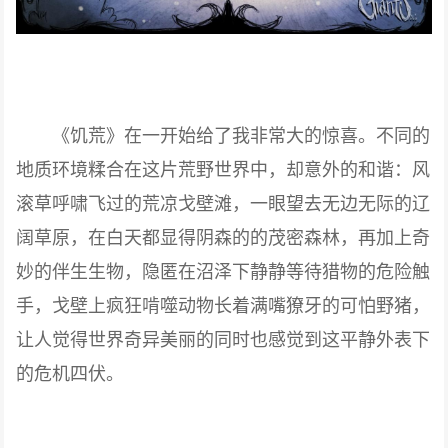
《饥荒》在一开始给了我非常大的惊喜。不同的
地质环境糅合在这片荒野世界中，却意外的和谐：风
滚草呼啸飞过的荒凉戈壁滩，一眼望去无边无际的辽
阔草原，在白天都显得阴森的的茂密森林，再加上奇
妙的伴生生物，隐匿在沼泽下静静等待猎物的危险触
手，戈壁上疯狂啃噬动物长着满嘴獠牙的可怕野猪，
让人觉得世界奇异美丽的同时也感觉到这平静外表下
的危机四伏。