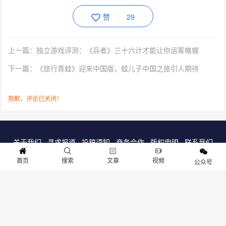
赞
29
上一篇：独立游戏评测：《兵者》三十六计才能让你运筹帷幄
下一篇：《旅行青蛙》迎来中国版，蛙儿子中国之旅引人期待
抱歉，评论已关闭！
关于我们
寻求报道
投稿须知
商务合作
版权申明
联系我们
客服电话：13141170010 反馈建议：m@gameib.cn
首页
搜索
文章
视频
公众号
Copyright © 2012-2025
游物语（北京）科技有限公司
.保留所有权利
京ICP备2025130030号
-1