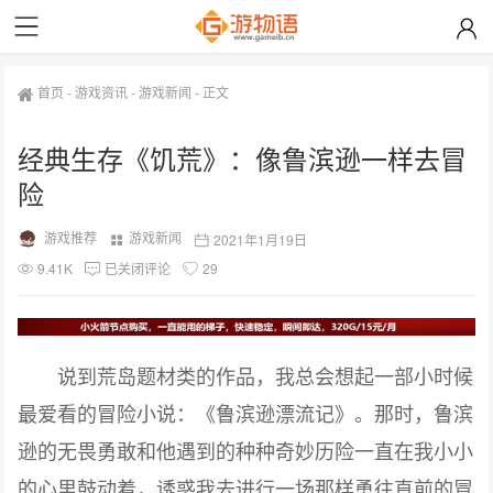
首页
-
游戏资讯
-
游戏新闻
-
正文
经典生存《饥荒》：像鲁滨逊一样去冒
险
游戏推荐
游戏新闻
2021年1月19日
9.41K
已关闭评论
29
说到荒岛题材类的作品，我总会想起一部小时候
最爱看的冒险小说：《鲁滨逊漂流记》。那时，鲁滨
逊的无畏勇敢和他遇到的种种奇妙历险一直在我小小
的心里鼓动着，诱惑我去进行一场那样勇往直前的冒