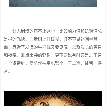
让人崩溃的还不止这些，比如脑力值和饥饿值总
是掉的飞快，血量则上升缓慢，好不容易补回半管
血，靠近了发情的牛群就又要见底，以及漫长的黄昏
和夜晚，准点来袭的野狗，更不要说有时只是忘了建
一个避雷针，堡垒就被雷电劈个一干二净，徒留一撮
灰。