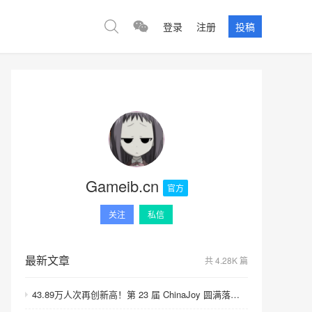
登录
注册
投稿
Gameib.cn
官方
关注
私信
最新文章
共 4.28K 篇
43.89万人次再创新高！第 23 届 ChinaJoy 圆满落幕：感谢有你，共赴这场“与 AI 同游”的盛夏之约