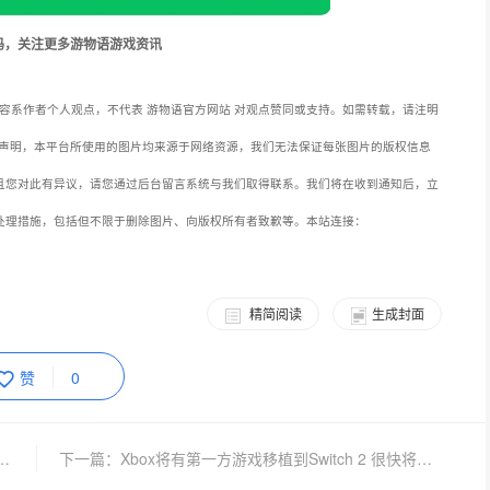
码，关注更多游物语游戏资讯
容系作者个人观点，不代表 游物语官方网站 对观点赞同或支持。如需转载，请注明
声明，本平台所使用的图片均来源于网络资源，我们无法保证每张图片的版权信息
且您对此有异议，请您通过后台留言系统与我们取得联系。我们将在收到通知后，立
处理措施，包括但不限于删除图片、向版权所有者致歉等。本站连接：
精简阅读
生成封面
赞
0
都被看见 昆明官渡区启动“聚光伙伴”赋能计划
下一篇：Xbox将有第一方游戏移植到Switch 2 很快将公布