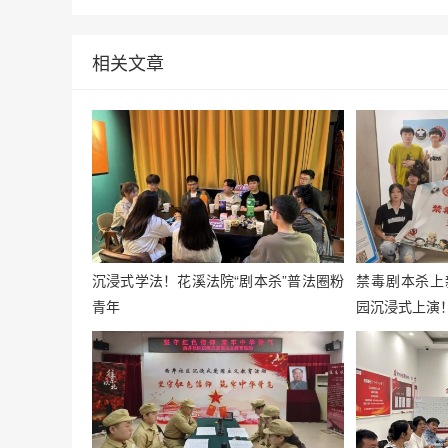
相关文章
沉浸式学法！花溪法院“剧本杀”普法圈粉
禁毒剧本杀上
青年
园沉浸式上演