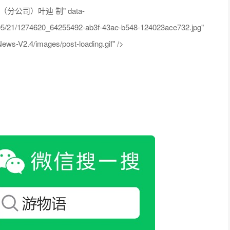
司）叶迪 制" data-
5-05/21/1274620_64255492-ab3f-43ae-b548-124023ace732.jpg"
ws-V2.4/images/post-loading.gif" />