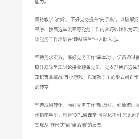
能力。
坚持教学向“新”，下好党务提升“先手棋”。以破
程序、换届选举流程等党务工作内容巧妙转化为沉浸
让党务工作培训在“趣味课堂”中入脑入心。
坚持务求实效，练好党务工作“基本功”。学员通过
原汁原味呈现讨论接收预备党员、党支部换届选举等
知识盲盒挑战”等小游戏，以寓教于乐的形式纠正常
的转变。
坚持成果转化，画好党务工作“新蓝图”。细致梳理
作指南手册，构建“OPL微课堂 可视化指引 常见
实现从“软形式”到“硬落地”的质变。