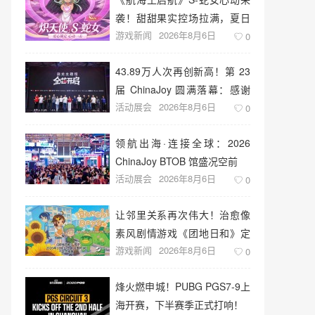
袭！甜甜果实控场拉满，夏日
游戏新闻
2026年8月6日
盛宴开启
0
43.89万人次再创新高！第 23
届 ChinaJoy 圆满落幕：感谢
活动展会
2026年8月6日
有你，共赴这场“与 AI 同游”的
0
盛夏之约
领航出海·连接全球：2026
ChinaJoy BTOB 馆盛况空前
活动展会
2026年8月6日
0
让邻里关系再次伟大！治愈像
素风剧情游戏《团地日和》定
游戏新闻
2026年8月6日
档10月30日发售
0
烽火燃申城！PUBG PGS7-9上
海开赛，下半赛季正式打响！