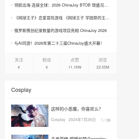
领航出海·连接全球：2026 ChinaJoy BTOB 馆盛况空前
《网球王子》恋爱冒险游戏 《网球王子 学园祭的王子们 ♡-40 and more…》与《网球王子 心跳求生 Tie break ♡game》发售
俄罗斯携创纪录数量的游戏项目亮相 ChinaJoy 2026
与AI同游！2026年第二十三届ChinaJoy盛大开幕！
关注
粉丝
点赞
浏览
4
4
11.16W
22.55M
Cosplay
这样的小恶魔，你喜欢么？
Cosplay
2024年7月26日
36
王者荣耀 嫦娥如梦令cosplay