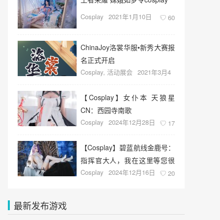
Cosplay
2021年1月10日
60
ChinaJoy洛裳华服•新秀大赛报
名正式开启
Cosplay
,
活动展会
2021年3月4
日
42
【Cosplay】女仆本 天狼星
CN：西园寺南歌
Cosplay
2024年12月28日
17
【Cosplay】碧蓝航线金鹿号：
指挥官大人，我在这里等您很
Cosplay
2024年12月16日
久了。
20
最新发布游戏