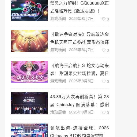
禁忌之力解封！GQuuuuuuX正
式降临万代《敢达决战》！
游戏新闻
2026年8月7日
0
《敢达争锋对决》异端敢达金
色机天照正式参战 双形态演绎
游戏新闻
2026年8月7日
空中战技
0
《航海王启航》S-蛇女心动来
袭！甜甜果实控场拉满，夏日
游戏新闻
2026年8月6日
盛宴开启
0
43.89万人次再创新高！第 23
届 ChinaJoy 圆满落幕：感谢
活动展会
2026年8月6日
有你，共赴这场“与 AI 同游”的
0
盛夏之约
领航出海·连接全球：2026
ChinaJoy BTOB 馆盛况空前