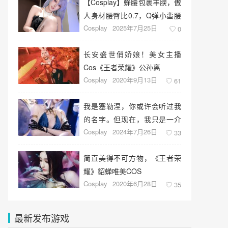
【Cosplay】蜂腰包裹丰腴，傲
人身材腰臀比0.7，Q弹小蛮腰
Cosplay
2025年7月25日
心动了！
0
长安盛世俏娇娘！美女主播
Cos《王者荣耀》公孙离
Cosplay
2020年9月13日
61
我是塞勒涅，你或许会听过我
的名字。但现在，我只是一介
Cosplay
2024年7月26日
歌者
33
简直美得不可方物，《王者荣
耀》貂蝉唯美COS
Cosplay
2020年6月28日
35
最新发布游戏