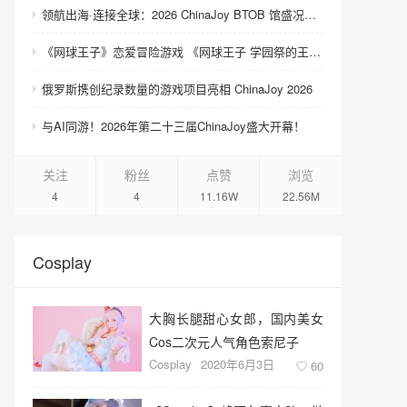
领航出海·连接全球：2026 ChinaJoy BTOB 馆盛况空前
《网球王子》恋爱冒险游戏 《网球王子 学园祭的王子们 ♡-40 and more…》与《网球王子 心跳求生 Tie break ♡game》发售
俄罗斯携创纪录数量的游戏项目亮相 ChinaJoy 2026
与AI同游！2026年第二十三届ChinaJoy盛大开幕！
关注
粉丝
点赞
浏览
4
4
11.16W
22.56M
Cosplay
大胸长腿甜心女郎，国内美女
Cos二次元人气角色索尼子
Cosplay
2020年6月3日
60