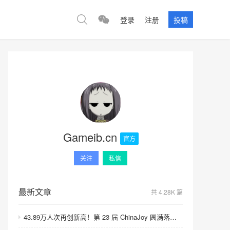
登录
注册
投稿
Gameib.cn
官方
关注
私信
最新文章
共 4.28K 篇
43.89万人次再创新高！第 23 届 ChinaJoy 圆满落幕：感谢有你，共赴这场“与 AI 同游”的盛夏之约