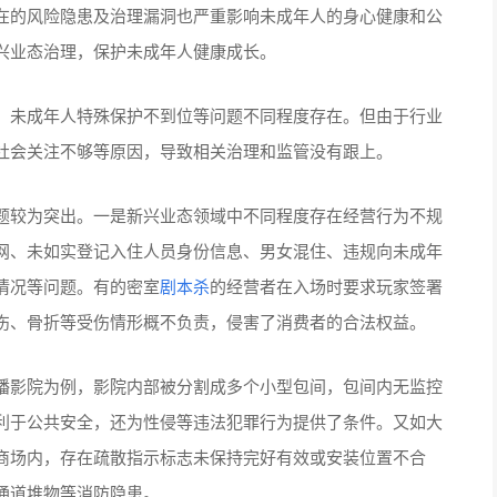
在的风险隐患及治理漏洞也严重影响未成年人的身心健康和公
兴业态治理，保护未成年人健康成长。
、未成年人特殊保护不到位等问题不同程度存在。但由于行业
社会关注不够等原因，导致相关治理和监管没有跟上。
题较为突出。一是新兴业态领域中不同程度存在经营行为不规
网、未如实登记入住人员身份信息、男女混住、违规向未成年
情况等问题。有的密室
剧本杀
的经营者在入场时要求玩家签署
伤、骨折等受伤情形概不负责，侵害了消费者的合法权益。
播影院为例，影院内部被分割成多个小型包间，包间内无监控
利于公共安全，还为性侵等违法犯罪行为提供了条件。又如大
商场内，存在疏散指示标志未保持完好有效或安装位置不合
通道堆物等消防隐患。