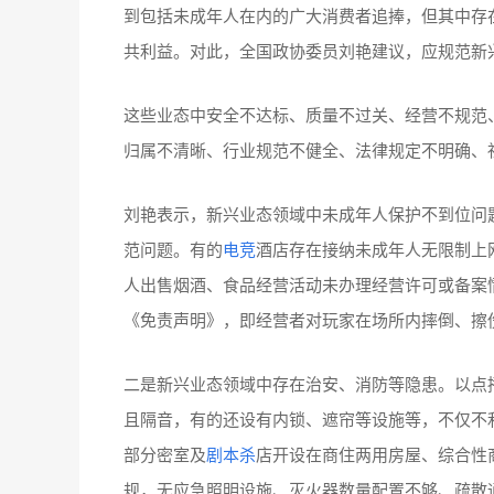
到包括未成年人在内的广大消费者追捧，但其中存
共利益。对此，全国政协委员刘艳建议，应规范新
这些业态中安全不达标、质量不过关、经营不规范
归属不清晰、行业规范不健全、法律规定不明确、
刘艳表示，新兴业态领域中未成年人保护不到位问
范问题。有的
电竞
酒店存在接纳未成年人无限制上
人出售烟酒、食品经营活动未办理经营许可或备案
《免责声明》，即经营者对玩家在场所内摔倒、擦
二是新兴业态领域中存在治安、消防等隐患。以点
且隔音，有的还设有内锁、遮帘等设施等，不仅不
部分密室及
剧本杀
店开设在商住两用房屋、综合性
规，无应急照明设施、灭火器数量配置不够、疏散