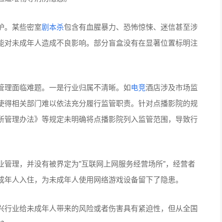
护。某些密室
剧本杀
包含有血腥暴力、恐怖惊悚、迷信甚至涉
能对未成年人造成不良影响。部分盲盒没有在显著位置标明注
管理面临难题。一是行业归属不清晰。如
电竞
酒店涉及市场监
使得相关部门难以依法充分履行监管职责。针对点播影院的规
所管理办法》等规定未明确将点播影院列入监管范围，导致行
业管理，并没有被界定为"互联网上网服务经营场所"，经营者
成年人入住，为未成年人使用网络游戏设备留下了隐患。
兴行业给未成年人带来的风险或者伤害具有紧迫性，但从全国