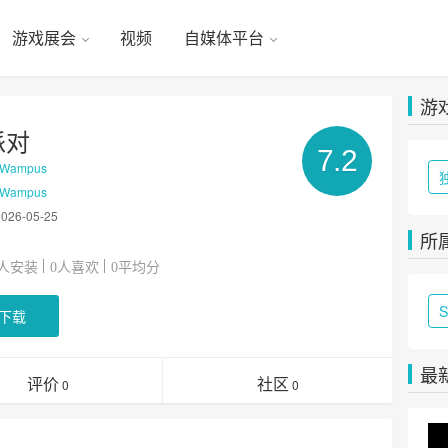
游戏展会
视频
自媒体平台
游
派对
7.2
yWampus
yWampus
2026-05-25
所
人安装
人喜欢
平均分
0
0
下载
最
评价
社区
0
0