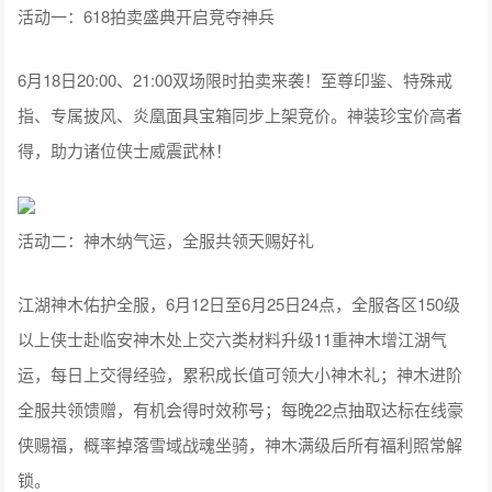
活动一：618拍卖盛典开启竞夺神兵
6月18日20:00、21:00双场限时拍卖来袭！至尊印鉴、特殊戒
指、专属披风、炎凰面具宝箱同步上架竞价。神装珍宝价高者
得，助力诸位侠士威震武林！
活动二：神木纳气运，全服共领天赐好礼
江湖神木佑护全服，6月12日至6月25日24点，全服各区150级
以上侠士赴临安神木处上交六类材料升级11重神木增江湖气
运，每日上交得经验，累积成长值可领大小神木礼；神木进阶
全服共领馈赠，有机会得时效称号；每晚22点抽取达标在线豪
侠赐福，概率掉落雪域战魂坐骑，神木满级后所有福利照常解
锁。