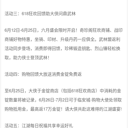
活动三：618狂欢回馈助大侠问鼎武林
6月12日-6月25日，六月盛会限时开启！奇珍阁狂欢商铺、战印
商铺好物特惠，坐骑、印材、升级丹药一应俱全。武林盟返利
活动同步登场，消费即得回馈，珍稀锻造钥匙、烈山锤轻松换
取，助力侠士登顶武林！
活动四：购物回馈大放送消费金锭免费返
至6月25日，大侠于金锭商店（包括618狂欢商店）中消耗的金
锭数量将被记录，6月26日-7月2日可于临安城-购物大使处领取
购物抵用金，最高返17万金锭！请大侠共赴这难得的江湖盛宴!
活动五：江湖每日祝福共享幸运好礼