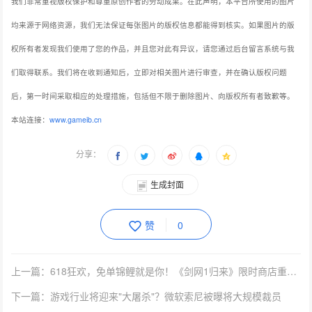
我们非常重视版权保护和尊重原创作者的劳动成果。在此声明，本平台所使用的图片
均来源于网络资源，我们无法保证每张图片的版权信息都能得到核实。如果图片的版
权所有者发现我们使用了您的作品，并且您对此有异议，请您通过后台留言系统与我
们取得联系。我们将在收到通知后，立即对相关图片进行审查，并在确认版权问题
后，第一时间采取相应的处理措施，包括但不限于删除图片、向版权所有者致歉等。
本站连接：
www.gameib.cn
分享：
生成封面
赞
0
上一篇：618狂欢，免单锦鲤就是你！《剑网1归来》限时商店重磅开启
下一篇：游戏行业将迎来"大屠杀"？微软索尼被曝将大规模裁员