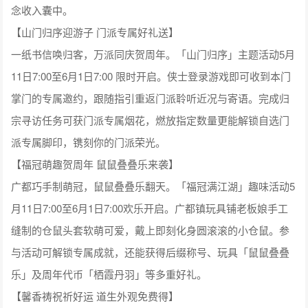
念收入囊中。
【山门归序迎游子 门派专属好礼送】
一纸书信唤归客，万派同庆贺周年。「山门归序」主题活动5月
11日7:00至6月1日7:00 限时开启。侠士登录游戏即可收到本门
掌门的专属邀约，跟随指引重返门派聆听近况与寄语。完成归
宗寻访任务可获门派专属烟花，燃放指定数量更能解锁自选门
派专属脚印，镌刻你的门派荣光。
【福冠萌趣贺周年 鼠鼠叠叠乐来袭】
广都巧手制萌冠，鼠鼠叠叠乐翻天。「福冠满江湖」趣味活动5
月11日7:00至6月1日7:00欢乐开启。广都镇玩具铺老板娘手工
缝制的仓鼠头套软萌可爱，戴上即刻化身圆滚滚的小仓鼠。参
与活动可解锁专属成就，还能获得后缀称号、玩具「鼠鼠叠叠
乐」及周年代币「栖霞丹羽」等多重好礼。
【馨香祷祝祈好运 道生外观免费得】