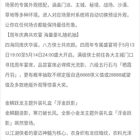
场景的专属外观搭配，涵盖门派、主城、秘境、战场、沙漠、
草地等多种环境。进入对应场景时系统将自动切换预设外观，
让你在任何场合都能保持最佳形象。
【周年庆典共欢宴 海量豪礼随机抽】
四海同席庆华诞，八方侠士共欢颜。四周年专属盛宴将于5月13
日19:00至5月14日24:00盛大开启。满级侠士前往各大主城门口
寻找周年宴席，品尝宴席必得辉光流影、六级五行石与「栖霞
丹羽」，更有概率抽取不绑定版自选6666侠义值或28888威望
值及多款绝版外观等惊喜大奖。
金鳞跃龙主题外装礼盒「浮金跃影」
金鳞翻浪影，寒刃破长风。全新小金龙主题外装礼盒「浮金跃
影」飒然登场。
以江湖侠者的豪迈神髓为核心，衣身织有龙纹暗纹，衣料光泽