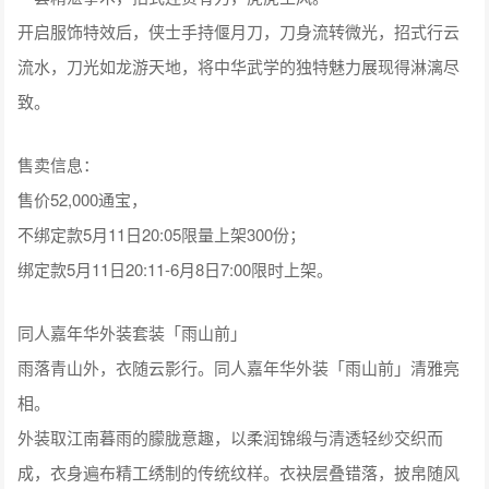
开启服饰特效后，侠士手持偃月刀，刀身流转微光，招式行云
流水，刀光如龙游天地，将中华武学的独特魅力展现得淋漓尽
致。
售卖信息：
售价52,000通宝，
不绑定款5月11日20:05限量上架300份；
绑定款5月11日20:11-6月8日7:00限时上架。
同人嘉年华外装套装「雨山前」
雨落青山外，衣随云影行。同人嘉年华外装「雨山前」清雅亮
相。
外装取江南暮雨的朦胧意趣，以柔润锦缎与清透轻纱交织而
成，衣身遍布精工绣制的传统纹样。衣袂层叠错落，披帛随风