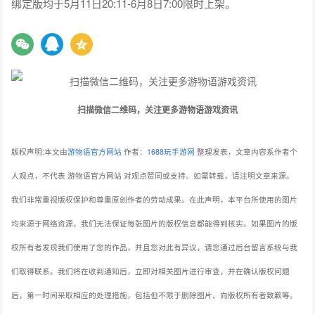
绑定版均于5月11日20:11-6月8日7:00限时上架。
扫描微信二维码，关注更多游物语游戏资讯
版权声明:本文由
游物语官方网站
作者：
1688玩手游网
整理发表，文章内容系作者个
人观点，不代表 游物语官方网站 对观点赞同或支持。如需转载，请注明文章来源。
我们非常重视版权保护和尊重原创作者的劳动成果。在此声明，本平台所使用的图片
均来源于网络资源，我们无法保证每张图片的版权信息都能得到核实。如果图片的版
权所有者发现我们使用了您的作品，并且您对此有异议，请您通过后台留言系统与我
们取得联系。我们将在收到通知后，立即对相关图片进行审查，并在确认版权问题
后，第一时间采取相应的处理措施，包括但不限于删除图片、向版权所有者致歉等。