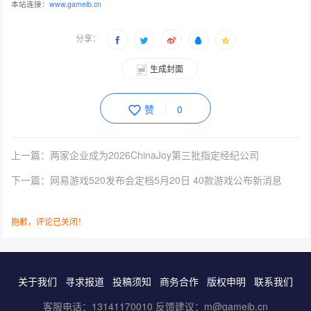
本站连接：
www.gameib.cn
分享：
生成封面
赞
0
上一篇：两家企业成为2026ChinaJoy第三批指定经纪公司
下一篇：网易游戏520发布会定档5月20日 40款游戏公布新消息
抱歉，评论已关闭！
关于我们
寻求报道
投稿须知
商务合作
版权申明
联系我们
客服电话：13141170010 反馈建议：m@gameib.cn