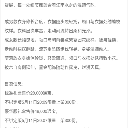
舒展，每一处细节都蕴含着江南水乡的温婉气韵。
成男款衣身修长合度，衣摆随步履轻扬，领口与衣摆处绣缠枝
纹样。衣料层次丰富，走动间流转出柔和光泽。
成女款长裙曳地，领口与胸前装点繁复团花纹样。披帛轻绕，
走动时裙摆翩跹，流苏垂坠随步伐轻晃，身姿温婉动人。
萝莉款衣身娇俏玲珑，轻盈飘逸，领口与衣摆处绣精致小花。
披帛自肩侧延伸，鎏金配饰随动作摇曳，烂漫天真。
售卖信息：
标准礼盒售价28,000通宝，
不绑定版5月11日20:09限量上架300份。
豪华版礼盒售价48,000通宝，
不绑定版5月11日20:07限量上架300份。