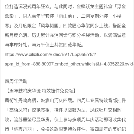
位打造沉浸式周年狂欢。与此同时，金鳞跃龙主题礼盒「浮金
跃影」、同人嘉年华套装「雨山前」、二创复刻外装「小楼
寒」及月度限定「风华倾国」四款匠心华裳同步上线，搭配全
新月度充消、历史累计充消回馈与积分福袋活动，以满满诚意
与丰厚好礼，与万千侠士共贺四载华诞。
https://www.bilibili.com/video/BV17L5p6aEY8/?
spm_id_from=888.80997.embed_other.whitelist&t=4.335232&b
四周年活动
【周年鼓鸣庆华诞 特效挂件免费领】
凤衔牡丹鸣高梧，鼓震山河庆四载。四周年专属特效背部挂件
「高梧凤鸣」惊艳亮相，挂件以战鼓为型，凤纹牡丹交相辉
映，流苏垂坠尽显华贵。侠士参与多项周年庆活动即可收集代
币「栖霞丹羽」，兑换这款限定特效挂件，将四周年的美好纪