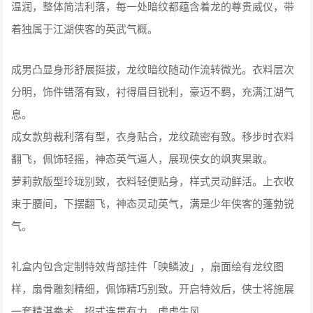
温润，整体简洁利落，每一处暗纹都蕴含着龙的尊贵威仪，带
着独属于江湖侠客的英武气概。
成男凸显身形舒展挺拔，龙纹暗纹随动作流转微光。衣料层次
分明，饰件错落有致，衬得眉目锐利，豪迈不羁，充满江湖气
息。
成女款剪裁利落有型，衣身贴合，龙纹疏密有致。移步时衣料
翻飞，佩饰轻摇，神态英气逼人，展现侠女的飒爽果敢。
萝莉款版型玲珑别致，衣料轻便贴身，样式灵动鲜活。上衣收
束于腰间，下摆翻飞，神态灵动英气，满是少年侠客的蓬勃锐
气。
礼盒内包含定制特效背部挂件「映鳞波」，扇面绘有龙纹图
样，扇骨雕刻精细，佩饰精巧别致。开启特效后，侠士将施展
一套精湛拳术，招式连贯有力，虎虎生风。