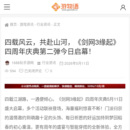
首页
-
游戏资讯
-
行业资讯
-
正文
四载风云，共赴山河，《剑网3缘起》
四周年庆典第二弹今日启幕！
1688玩手游网
行业资讯
2026年5月11日
594
已关闭评论
0
四载江湖路，一遇便倾心。《剑网3缘起》四周年庆典5月11日
盛大启幕，多个活动联袂登场，海量福利惊喜不断！门派归宗
的温情邀约到萌趣十足的头饰、每日祈愿的好运加持到梦回稻
香的初心重温，更有周年的盛宴与智能穿搭的全新体验，全方