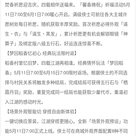
焚香祈愿迎吉庆，四载相伴送福来。「馨香祷祝」祈福活动5月
11日7:00至6月1日7:00暖心开启。满级侠士可前往各大主城许
愿树处每日祈愿，随机获取丰厚奖励。首次祈愿必得外观「道
生・衣」与「道生・黑发」，累计祈愿更有机会解锁眼镜「神
算子」及绑定版八级五行石，好运连连惊喜不断。
【梦回稻香忆初心 经典玩法限时返】
稻香村里忆旧梦，四载江湖再相逢。经典情怀玩法「梦回稻
香」5月11日7:00至6月15日7:00限时返场。根据侠士的不同选
择与村民关系将触发多种结局，完成结局可获得五行石与「栖
霞丹羽」奖励，重复完成同一结局也能获取少量代币，重温初
入江湖的感动时光。
【场景外观智能切 穿搭自由新体验】
一键切换应景装，江湖穿搭更随心。全新「场景外观预设」功
能5月11日7:00正式上线。侠士可在商城外观界面配置8种不同