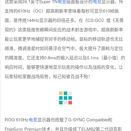
这款采用24.1英寸Super TN
电竞
级面板设计的
电竞
显示器，所
支持的610Hz（OC）超高刷新率意味着每秒可显示610帧画
面，是传统144Hz显示器的四倍还多。在《CS:GO》或《无畏
契约》这类极度依赖瞬间反应的战术射击游戏中，超高刷新率
能让玩家更早地捕捉到对手的移动帧。鼠标的移动轨迹也无比
顺滑，微调准星时如同悬浮在空气中，极大提升了跟枪与定位
的精准度。它还支持0.8ms的输入延迟以及0.1ms（最小值）的
响应时间，能够更快速地显示玩家的操作以及战局的变化，让
玩家轻松掌握战场局势，知己知彼百战不殆！
ROG 610Hz
电竞
显示器也搭载了G-SYNC Compatible和
FreeSync Premium技术，并且升级成了ELMB2第二代动态影