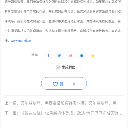
源于网络资源，我们无法保证每张图片的版权信息都能得到核实。如果图片的版权所
有者发现我们使用了您的作品，并且您对此有异议，请您通过后台留言系统与我们取
得联系。我们将在收到通知后，立即对相关图片进行审查，并在确认版权问题后，第
一时间采取相应的处理措施，包括但不限于删除图片、向版权所有者致歉等。本站连
接：
www.gameib.cn
分享：
生成封面
赞
0
上一篇：艾尔登法环：黑夜君临加速器怎么选？艾尔登法环：黑夜君临首选雷神加速器！
下一篇：《敢达决战》12月新机体登场：敢达·惊异巴巴托斯天狼座出击！