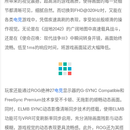
所带来的视觉震撼，超高清的游戏画质，使得画面的每一处细
节都清晰可见，细腻自然。而切换到FHD@320Hz时，又能在
各类
电竞
游戏中，凭借疾速高刷的表现，享受如丝般顺滑的操
作视觉。无论是在《战地2042》的广阔地图中高速载具战斗，
还是在《使命召唤：现代战争Ⅲ》中瞬间转身开镜，画面始终
流畅。低至1ms的响应时间，将游戏画面延迟大幅降低。
玩家还能通过ROG绝神27
电竞
显示器的G-SYNC Compatible和
FreeSync Premium技术享受不卡顿、无拖影的顺畅动态画面。
同时，ELMB SYNC动态影像清晰同步技术的搭载，使得ELMB
功能可与VRR可变刷新率同步启用，充分消除画面残影与动态
模糊，游戏视觉的动态表现更具流畅感。此外，ROG还为其搭