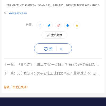
一时间采取相应的处理措施，包括但不限于删除图片、向版权所有者致歉等。本站连
接：
www.gameib.cn
分享：
生成封面
赞
0
上一篇：《冒险岛》上演真实版“一票难求”！玩家为登船竟拼起了资历
下一篇：艾尔登法环：黑夜君临加速器怎么选？艾尔登法环：黑夜君临首选雷神加速器！
抱歉，评论已关闭！