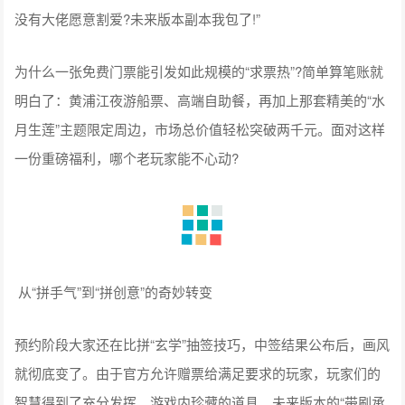
没有大佬愿意割爱?未来版本副本我包了!”
为什么一张免费门票能引发如此规模的“求票热”?简单算笔账就
明白了：黄浦江夜游船票、高端自助餐，再加上那套精美的“水
月生莲”主题限定周边，市场总价值轻松突破两千元。面对这样
一份重磅福利，哪个老玩家能不心动?
从“拼手气”到“拼创意”的奇妙转变
预约阶段大家还在比拼“玄学”抽签技巧，中签结果公布后，画风
就彻底变了。由于官方允许赠票给满足要求的玩家，玩家们的
智慧得到了充分发挥。游戏内珍藏的道具、未来版本的“带刷承