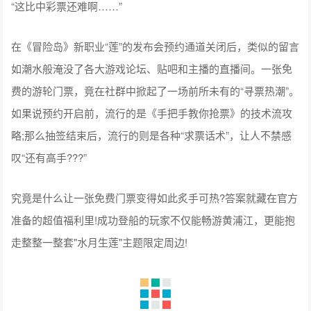
“这比中彩票还难啊……”
在《冒险岛》新职业“莲”的发布会预约通道关闭后，类似的留言
如潮水般淹没了各大游戏论坛、贴吧和主播的直播间。一张免
费的游轮门票，竟在社群中掀起了一场前所未有的“寻票热潮”。
如果说预约开启前，流行的是《手把手教你抢票》的技术流攻
略;那么抽签结束后，流行的则是各种“求票话术”，让人不禁感
叹“还有高手???”
究竟是什么让一张免费门票变得如此炙手可热?答案就藏在官方
准备的超值福利里!成功登船的玩家不仅能畅游黄浦江，更能抱
走整整一整套"水月生莲"主题限定周边!