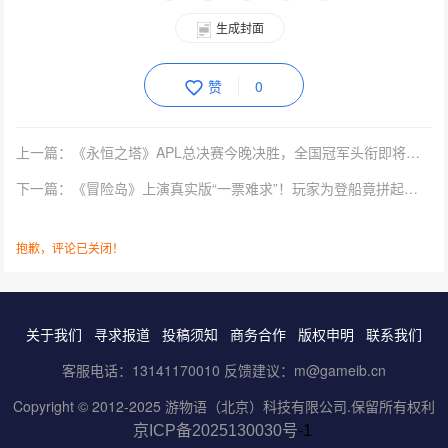
生成封面
赞
0
上一篇：《永恒之塔》APL总决赛今晚决胜，全国冠军头衔即将揭晓！
下一篇：《冒险岛》上演真实版“一票难求”！玩家为登船竟拼起了资历
抱歉，评论已关闭！
关于我们
寻求报道
投稿须知
商务合作
版权申明
联系我们
客服电话：13141170010 反馈建议：m@gameib.cn
Copyright © 2012-2025
游物语（北京）科技有限公司
.保留所有权利
京ICP备2025130030号
-1