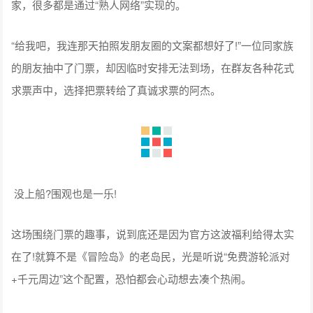
家，很多都是通过“熟人网络”实现的。
“给我吧，我连那天拍照发朋友圈的文案都想好了!”一位同家族
的朋友抽中了门票，却因临时安排无法到场，在群友各种花式
求票声中，选择把票转给了真诚求票的阿杰。
没上船?围观也是一乐!
这场围绕门票的趣事，说到底还是因为官方这波福利给得太实
在了!就算不是《冒险岛》的老岛民，光是听说“免费游轮派对
+千元周边”这个配置，恐怕都会心动想去凑个热闹。