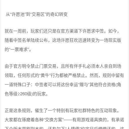
从“许愿池”到“交易区”的奇幻转变
就在一周前，玩家们还只是在官方渠道下许愿求中签。如今，
随着中签名单陆续公布，这场许愿狂欢迅速转变为一场现实版
的“一票难求”。
由于官方明令禁止门票交易，且所有伴手礼必须本人亲自到场
领取，任何形式的“黄牛”行为都被严格禁止。然而，规则中留有
一道特殊口子：中签者可以将这份幸运“赠与”其他符合资格(角
色等级≥260级)的玩家。
正是这条规则，催生了一个特别有玩家社群特色的互动现象。
大家都在琢磨着各种“交换方案”——有用游戏道具换的，有承诺
下个版本带刷副本的，还有欠下“人情债”约定日后慢慢还的。这