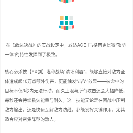
在《敢达决战》的实战设定中，敢达AGEII马格南更是将“攻防
一体”的特性发挥到了极致。
核心必杀技【EX剑】堪称战场“清场利器”，能够直接对敌方全
体造成超10万点额外伤害，更能触发“击坠”效果——被命中的
目标不仅3秒内无法行动，耐久上限与所有攻击还会大幅降低，
每秒还会持续损失能量与耐久。这一技能无论是在团战中压制
敌方输出，还是快速瓦解敌方防线，都能发挥关键作用，尤其
适合应对密集阵型的敌人。