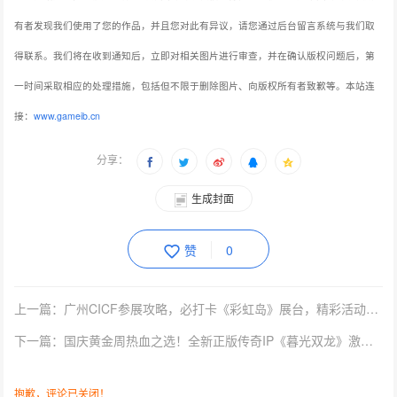
有者发现我们使用了您的作品，并且您对此有异议，请您通过后台留言系统与我们取
得联系。我们将在收到通知后，立即对相关图片进行审查，并在确认版权问题后，第
一时间采取相应的处理措施，包括但不限于删除图片、向版权所有者致歉等。本站连
接：
www.gameib.cn
分享：
生成封面
赞
0
上一篇：广州CICF参展攻略，必打卡《彩虹岛》展台，精彩活动抢先看！
下一篇：国庆黄金周热血之选！全新正版传奇IP《暮光双龙》激情游玩指南
抱歉，评论已关闭！