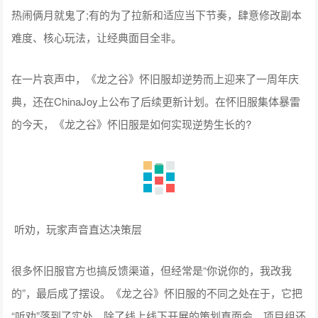
热闹俩月就鬼了;有的为了拉新和适应当下节奏，肆意修改副本
难度、核心玩法，让经典面目全非。
在一片哀声中，《龙之谷》怀旧服却逆势而上迎来了一周年庆
典，还在ChinaJoy上公布了后续更新计划。在怀旧服集体暴雷
的今天，《龙之谷》怀旧服是如何实现逆势生长的?
听劝，玩家声音直达决策层
很多怀旧服官方也搞反馈渠道，但经常是“你说你的，我改我
的”，最后成了摆设。《龙之谷》怀旧服的不同之处在于，它把
“听劝”落到了实处。除了线上线下开展的策划直面会，项目组还