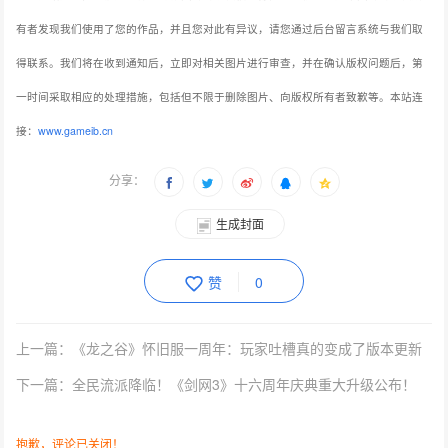
有者发现我们使用了您的作品，并且您对此有异议，请您通过后台留言系统与我们取
得联系。我们将在收到通知后，立即对相关图片进行审查，并在确认版权问题后，第
一时间采取相应的处理措施，包括但不限于删除图片、向版权所有者致歉等。本站连
接：
www.gameib.cn
分享：
生成封面
赞
0
上一篇：《龙之谷》怀旧服一周年：玩家吐槽真的变成了版本更新
下一篇：全民流派降临！《剑网3》十六周年庆典重大升级公布！
抱歉，评论已关闭！