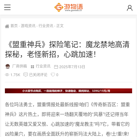
首页
-
游戏资讯
-
行业资讯
-
正文
《盟重神兵》探险笔记：魔龙禁地高清
探秘，老怪新招，心跳加速！
厂商供稿
行业资讯
2025年7月13日
1.75K
已关闭评论
0
各位玛法勇士，盟重情报处最新线报!咱们《传奇新百区：盟重
神兵》这片热土，即将迎来一场翻天覆地的“风暴”!还记得当年
让无数英雄又爱又恨、心跳加速的“魔龙教主”吗?它，带着它的
凶险巢穴，要在画质全面跃升的崭新玛法大陆上，卷!土!重!来!