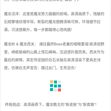
魔龙沼泽：这里是魔龙势力盘踞的前哨。高清画质下，残破的
石砌寨墙纹理毕现，断裂的魔龙图腾清晰可辨，环境细节拉
满，沉浸感飙升，每一步都踏得心惊肉跳!
魔龙岭 & 魔龙西关： 通往最终Boss老巢的咽喉要道!高清视野
里，崎岖陡峭的山路上怪石嶙峋，压迫感扑面而来。西关作为
最后的屏障，其宏伟坚固的巨石关隘在高清渲染下更具史诗
感，仿佛在无声宣告：踏过此门，生死自负!
终极挑战：高清画质下，魔龙教主的“新皮肤”与“新套路”!