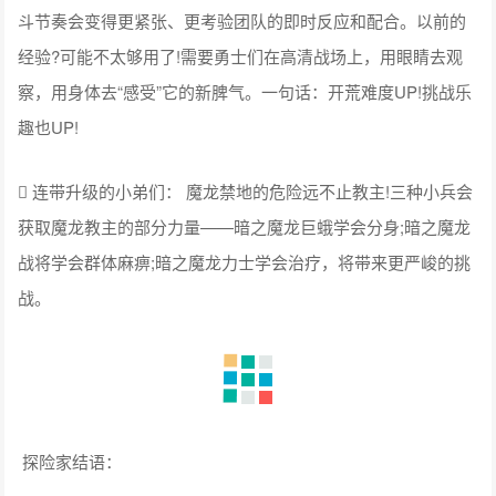
斗节奏会变得更紧张、更考验团队的即时反应和配合。以前的
经验?可能不太够用了!需要勇士们在高清战场上，用眼睛去观
察，用身体去“感受”它的新脾气。一句话：开荒难度UP!挑战乐
趣也UP!
 连带升级的小弟们： 魔龙禁地的危险远不止教主!三种小兵会
获取魔龙教主的部分力量——暗之魔龙巨蛾学会分身;暗之魔龙
战将学会群体麻痹;暗之魔龙力士学会治疗，将带来更严峻的挑
战。
探险家结语：