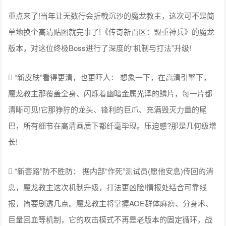
重点来了!当年让无数行会折戟沉沙的魔龙教主，这次可不是简
单地换个高清贴图就完事了!《传奇新百区：盟重神兵》的魔龙
版本，对这位终极Boss进行了深度的“机制与打法”升级!
 “新皮肤”看得更清，也更吓人： 想象一下，在高清引擎下，
魔龙教主那覆盖全身、闪烁着幽暗金属光泽的鳞片，每一片都
清晰可见!它那狰狞的龙头、锋利的巨爪、充满毁灭力量的尾
巴，所有细节在高清画质下都纤毫毕现。压迫感?那是几何级增
长!
 “新套路”防不胜防： 据内部“作死”测试员(愿他安息)传回的消
息，魔龙教主这次机制升级，打法更凶险!情报处结合可靠线
报，简要剧透几点。魔龙教主将掌握AOE群体麻痹、分身术、
巨量回血等机制，它的攻击模式不再是老版本的固定循环，战