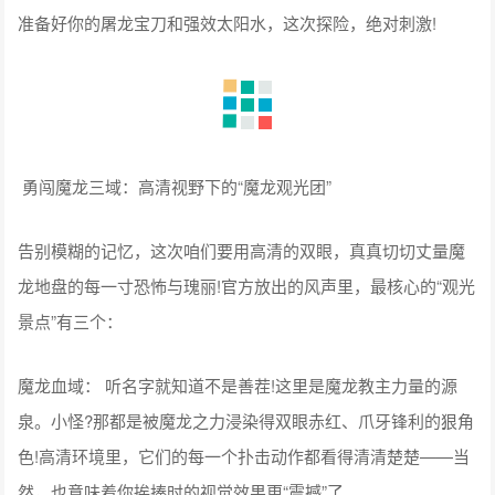
准备好你的屠龙宝刀和强效太阳水，这次探险，绝对刺激!
勇闯魔龙三域：高清视野下的“魔龙观光团”
告别模糊的记忆，这次咱们要用高清的双眼，真真切切丈量魔
龙地盘的每一寸恐怖与瑰丽!官方放出的风声里，最核心的“观光
景点”有三个：
魔龙血域： 听名字就知道不是善茬!这里是魔龙教主力量的源
泉。小怪?那都是被魔龙之力浸染得双眼赤红、爪牙锋利的狠角
色!高清环境里，它们的每一个扑击动作都看得清清楚楚——当
然，也意味着你挨揍时的视觉效果更“震撼”了。