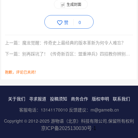
生成封面
赞
0
上一篇：魔龙觉醒：传奇史上最经典的版本革新为何令人难忘？
下一篇：别再踩坑了！《传奇新百区：盟重神兵》四招教你辨别正版传奇
抱歉，评论已关闭！
关于我们
寻求报道
投稿须知
商务合作
版权申明
联系我们
客服电话：13141170010 反馈建议：m@gameib.cn
Copyright © 2012-2025
游物语（北京）科技有限公司
.保留所有权利
京ICP备2025130030号
-1