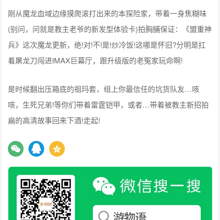
刚从魔龙血域边缘摸爬滚打出来的本探险家，带着一身焦糊味
(别问，问就是教主老爷的新发型体验卡)拍胸脯保证：《盟重神
兵》这次魔龙更新，绝!对!不!是!炒冷饭!这哪是怀旧?分明是扛
着屠龙刀闯进IMAX巨幕厅，跟升级版的老冤家玩命啊!
是时候翻出压箱底的祖玛套，组上你最信任的坑货队友…咳
咳，生死兄弟!等你们带着雷霆铠甲，或者…带着被教主新招拍
扁的高清故事回来下酒!走起!