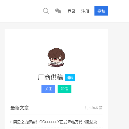
登录
注册
投稿
厂商供稿
编辑
关注
私信
最新文章
共 1.94K 篇
禁忌之力解封！GQuuuuuuX正式降临万代《敢达决战》！