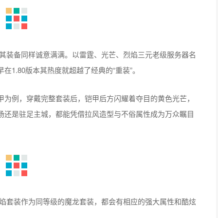
其装备同样诚意满满。以雷霆、光芒、烈焰三元老级服务器名
1.80版本其热度就超越了经典的“重装”。
甲为例，穿戴完整套装后，铠甲后方闪耀着夺目的黄色光芒，
场还是驻足主城，都能凭借拉风造型与不俗属性成为万众瞩目
焰套装作为同等级的魔龙套装，都会有相应的强大属性和酷炫