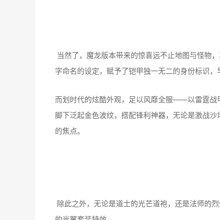
当然了，魔龙版本带来的惊喜远不止地图与怪物，
字命名的设定，赋予了铠甲独一无二的身份标识，早在
而划时代的炫酷外观，足以风靡全服——以雷霆战
脚下泛起金色波纹，搭配锋利神器，无论是激战沙
的焦点。
除此之外，无论是道士的光芒道袍，还是法师的烈
的光翼套装特效。