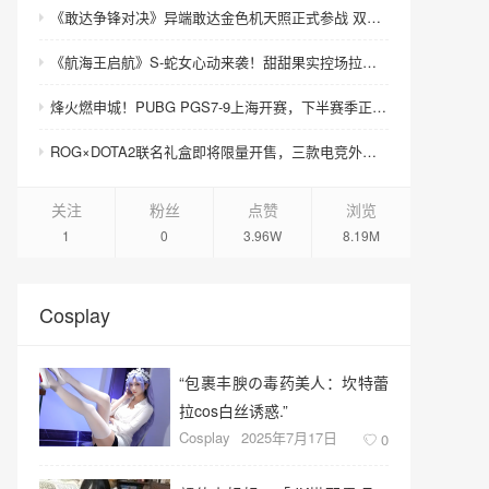
《敢达争锋对决》异端敢达金色机天照正式参战 双形态演绎空中战技
《航海王启航》S-蛇女心动来袭！甜甜果实控场拉满，夏日盛宴开启
烽火燃申城！PUBG PGS7-9上海开赛，下半赛季正式打响！
ROG×DOTA2联名礼盒即将限量开售，三款电竞外设致敬玩家青春记忆
关注
粉丝
点赞
浏览
1
0
3.96W
8.19M
Cosplay
“包裹丰腴の毒药美人：坎特蕾
拉cos白丝诱惑.”
Cosplay
2025年7月17日
0