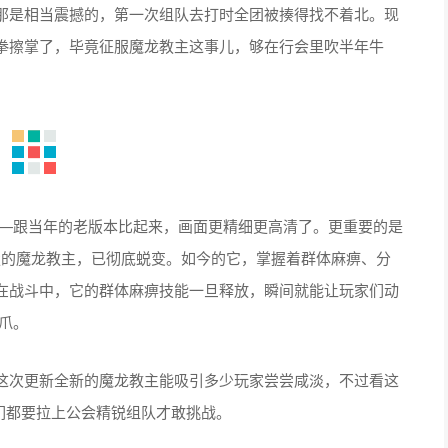
那是相当震撼的，第一次组队去打时全团被揍得找不着北。现
拳擦掌了，毕竟征服魔龙教主这事儿，够在行会里吹半年牛
—跟当年的老版本比起来，画面更精细更高清了。更重要的是
游走的魔龙教主，已彻底蜕变。如今的它，掌握着群体麻痹、分
在战斗中，它的群体麻痹技能一旦释放，瞬间就能让玩家们动
爪。
这次更新全新的魔龙教主能吸引多少玩家尝尝咸淡，不过看这
们都要拉上公会精锐组队才敢挑战。