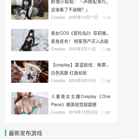
颜值小姐姐：「JK搭配黑巧，
这谁看了不迷糊？」
Cosplay
2025年10月17日
0
美女COS《冒险岛2》菲莉雅，
紧身皮衣！ 倾家荡产买入此股
Cosplay
2020年5月11日
38
【cosplay】碧蓝航线：柴郡，
白色高跟 红唇如玫
Cosplay
2024年5月12日
32
人妻美女主播Cosplay《One
Piece》娜美视觉超震撼
Cosplay
2019年12月30日
87
最新发布游戏