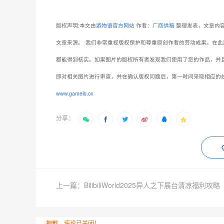
版权声明:本文由
游物语官方网站
作者：
厂商供稿
整理发表，文章内容
文章来源。
我们非常重视版权保护和尊重原创作者的劳动成果。在此
都能得到核实。如果图片的版权所有者发现我们使用了您的作品，并
即对相关图片进行审查，并在确认版权问题后，第一时间采取相应的
www.gameib.cn
分享：
上一篇：BilibiliWorld2025异人之下展台清凉福利攻略
抱歉，评论已关闭！