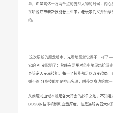
幕，血量高达一万两千点的庞然大物的时候，内心
在听说它带着新技能卷土重来，老玩家们又开始摩
的。
这次更新的魔龙版本，光看地图就觉得不一样了—
它的 AI 变聪明了：曾经在两军对垒中略显尴尬
身等逆天专属技能，每一个技能都足以改变战局。
弹不得;分身技能更是神出鬼没，瞬移到身边给你一
从前魔龙血域本就是各大行会的必争之地，不知道
BOSS的技能机制和血量厚度，怕是连服务器大佬