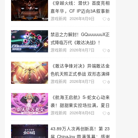
《穿越火线：潜伏》首度亮相
嘉年华，CF IP迈向3A叙事新
游戏新闻
2026年8月9日
高度
0
禁忌之力解封！GQuuuuuuX正
式降临万代《敢达决战》！
游戏新闻
2026年8月7日
0
《敢达争锋对决》异端敢达金
色机天照正式参战 双形态演绎
游戏新闻
2026年8月7日
空中战技
0
《航海王启航》S-蛇女心动来
袭！甜甜果实控场拉满，夏日
游戏新闻
2026年8月6日
盛宴开启
0
43.89万人次再创新高！第 23
届 ChinaJoy 圆满落幕：感谢