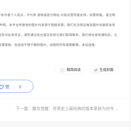
系作者个人观点，不代表 游物语官方网站 对观点赞同或支持。如需转载，请注明
声明，本平台所使用的图片均来源于网络资源，我们无法保证每张图片的版权信息
且您对此有异议，请您通过后台留言系统与我们取得联系。我们将在收到通知后，立
处理措施，包括但不限于删除图片、向版权所有者致歉等。本站连接：
精简阅读
生成封面
赞
0
下一篇：魔龙觉醒：传奇史上最经典的版本革新为何令人难忘？