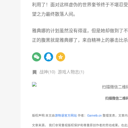
！面对这样虚伪的世界奎爷终于不堪忍受
利用了
望之力最终散落人间。
，
雅典娜的计划虽然没有得逞
但是她却做到了不
，
正的腹黑就是雅典娜了
来自精神上的暴击比杀
战神(10)
游戏人物志(1)
扫描微信二维
版权声明:本文由
游物语官方网站
作者：
Gameib.cn
整理发表，文章内
文章来源。
我们非常重视版权保护和尊重原创作者的劳动成果。在此