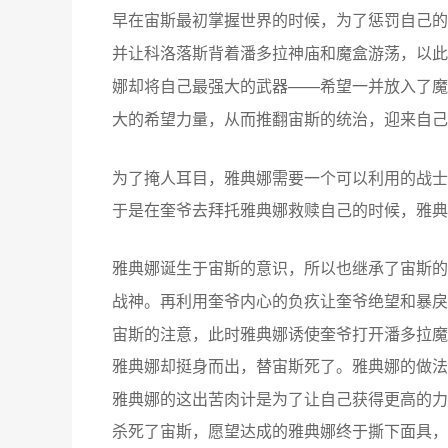
，
惩罚
早在宙斯最初掌握世界的时候
为了
自己的
让科洛落斯背着潘多拉神庙和魔盒游荡，以此
并
——
一
娜却将自己最强大的武器
希望
并放入了魔
，
，
大的希望力量
从而推翻宙斯的统治
迎来自己
为了掩人耳目，雅典娜需要一个可以利用的战士
于是在奎爷去拜托雅典娜救赎自己的时候，雅典
，所以
雅典娜诞生于宙斯的意识
也继承了宙斯的
。再利用奎爷内心的负疚让奎爷绝望和暴戾
战神
宙斯的注意，此时雅典娜诱使奎爷打开潘多拉魔
，替宙斯死了。雅典娜的做法
雅典娜却挺身而出
雅典娜的这出苦肉计是为了让自己获得更高的力
杀死了宙斯，愿望达成的雅典娜终于撕下面具，