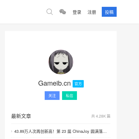
登录
注册
投稿
Gameib.cn
官方
关注
私信
最新文章
共 4.28K 篇
43.89万人次再创新高！第 23 届 ChinaJoy 圆满落幕：感谢有你，共赴这场“与 AI 同游”的盛夏之约