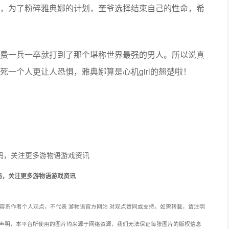
，为了粉碎雅典娜的计划，奎爷选择结束自己的性命，希
。
费一兵一卒就打到了那个堪称世界最强的男人
所以说真
，
girl
！
死一个人更让人恐惧
雅典娜算是心机
的翘楚啦
码，关注更多游物语游戏资讯
容系作者个人观点，不代表 游物语官方网站 对观点赞同或支持。如需转载，请注明
声明，本平台所使用的图片均来源于网络资源，我们无法保证每张图片的版权信息