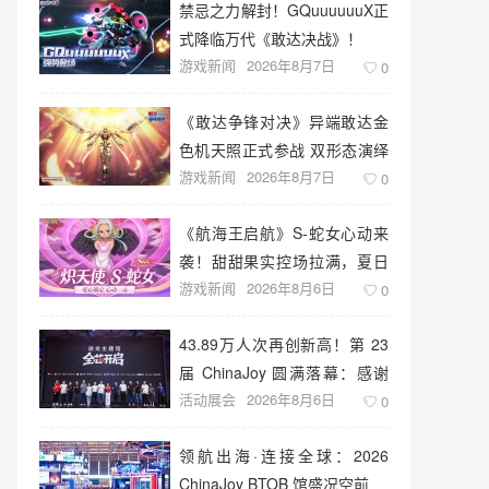
禁忌之力解封！GQuuuuuuX正
式降临万代《敢达决战》！
游戏新闻
2026年8月7日
0
《敢达争锋对决》异端敢达金
色机天照正式参战 双形态演绎
游戏新闻
2026年8月7日
空中战技
0
《航海王启航》S-蛇女心动来
袭！甜甜果实控场拉满，夏日
游戏新闻
2026年8月6日
盛宴开启
0
43.89万人次再创新高！第 23
届 ChinaJoy 圆满落幕：感谢
活动展会
2026年8月6日
有你，共赴这场“与 AI 同游”的
0
盛夏之约
领航出海·连接全球：2026
ChinaJoy BTOB 馆盛况空前