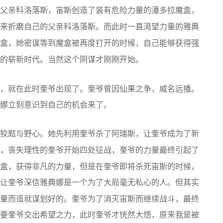
科洛落斯，
创造了装有危险力量的
，
父亲
宙斯
潘多拉魔盒
来折磨自己的父亲科洛落斯。
而此时一直渴望力量的雅典
，
密谋
，
盒
她
等到魔盒被再度打开的时候
自己能够获得强
。当然这个阴谋才刚刚开始。
的崭新时代
，就在此时奎爷出现了。奎爷曾因仙果之争，威名远播。
娜立刻意识到自己的机会来了。
。她先
，让奎爷成为了
狡黠与野心
利用奎爷杀了阿瑞斯
新
，丧失理性的奎爷开始四处征战，奎爷的力量最终引起了
盒，获得非凡的力量，但是在奎爷即将杀死宙斯的时候，
让奎爷深信雅典娜是一个为了大局毫无私心的人。但其实
量而造就谋划好的。奎爷为了消灭宙斯而继续战斗，最终
要奎爷交出
，此时
，
希望之力
奎爷才恍然大悟
原来我是被