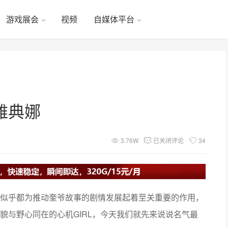
游戏展会
视频
自媒体平台
雅典娜
3.76W
已关闭评论
34
奎爷
，
似乎都为推动
故事的剧情发展起着至关重要的作用
GIRL
貌与野心同在的心机
，今天我们就先来说说名气最