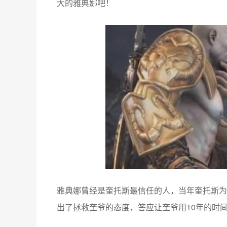
大的雅典娜吧！
，
雅典娜曾经是奎托斯最信任的人
当年奎托斯为
，
10
出了拯救奎爷的态度
答应让奎爷用
年的时