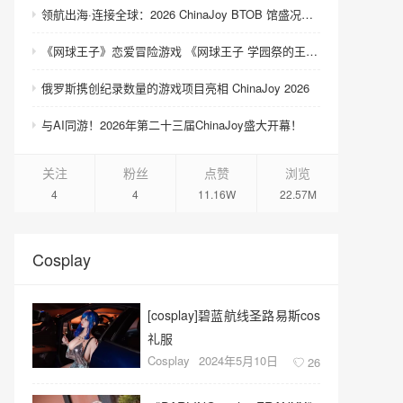
领航出海·连接全球：2026 ChinaJoy BTOB 馆盛况空前
《网球王子》恋爱冒险游戏 《网球王子 学园祭的王子们 ♡-40 and more…》与《网球王子 心跳求生 Tie break ♡game》发售
俄罗斯携创纪录数量的游戏项目亮相 ChinaJoy 2026
与AI同游！2026年第二十三届ChinaJoy盛大开幕！
关注
粉丝
点赞
浏览
4
4
11.16W
22.57M
Cosplay
[cosplay]碧蓝航线圣路易斯cos
礼服
Cosplay
2024年5月10日
26