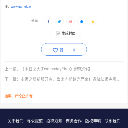
接：
www.gameib.cn
分享：
生成封面
赞
0
上一篇：《末日之火(DoomsdayFire)》游戏介绍
下一篇：永恒之塔新服开启，鲁米内斯踏光而来！近战法师点燃全新战场
抱歉，评论已关闭！
关于我们
寻求报道
投稿须知
商务合作
版权申明
联系我们