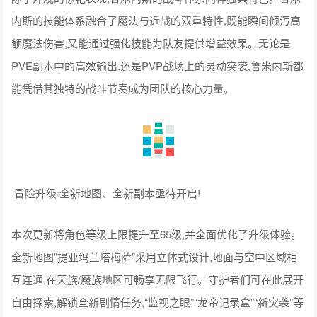
内斯的技能体系融合了魔法与近战的双重特性,既能瞬间倾泻高
额魔法伤害,又能通过强化技能为队友提供增益效果。无论是
PVE副本中的高效输出,还是PVP战场上的灵动突袭,鲁米内斯都
能凭借其独特的战斗节奏成为团队的核心力量。
冒险升级:全新地图、全新副本亟待开启!
本次更新将角色等级上限提升至65级,并全面优化了升级体验。
全新地图"提亚玛兰塔梅萨"采用立体式设计,地面与空中区域相
互连通,在天族/魔族地区可畅享无限飞行。守护者们可在此展开
自由探索,解锁全新剧情任务,“监视之眼”“龙帝记录盒”“新突袭”等