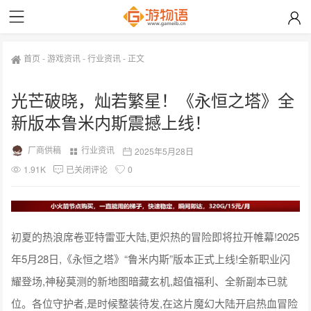
首页
-
游戏资讯
-
行业资讯
-
正文
光芒破晓，灿若繁星！《永恒之塔》全
新版本鲁米内斯震撼上线！
厂商供稿
行业资讯
2025年5月28日
1.91K
已关闭评论
0
初夏的热浪席卷亚特雷亚大陆,更炽热的冒险即将拉开帷幕!2025
年5月28日,《永恒之塔》“鲁米内斯”版本正式上线!全新职业闪
耀登场,神秘莫测的新地图暗藏玄机,超值福利、全新副本已就
位。各位守护者,是时候整装待发,在这片魔幻大陆开启热血冒险