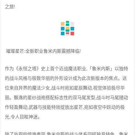
之旅!
璀璨星芒:全新职业鲁米内斯震撼降临!
作为《永恒之塔》史上首个近战魔法职业,「鲁米内斯」以独特
的战斗风格与极致华丽的外形设计成为此次新版本的焦点。这
位来自异界的魔法少女,战斗时宛如星辰舞动,视觉体验极尽华
丽。飘逸的星纱战袍搭配标志性的双马尾发型,战斗时马尾随动
作轻盈舞动,武器与技能特效绽放出星芒,宛如夜空中跃动的极
光,令人目眩神迷。
除了外观的惊艳表现,鲁米内斯的战斗体系同样独具特色。鲁米