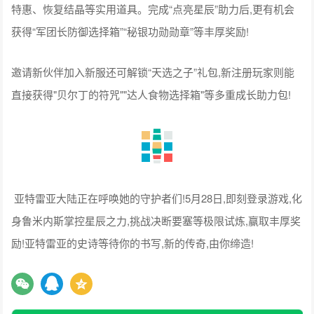
特惠、恢复结晶等实用道具。完成“点亮星辰”助力后,更有机会
获得“军团长防御选择箱”“秘银功勋勋章”等丰厚奖励!
邀请新伙伴加入新服还可解锁“天选之子”礼包,新注册玩家则能
直接获得"贝尔丁的符咒""达人食物选择箱"等多重成长助力包!
亚特雷亚大陆正在呼唤她的守护者们!5月28日,即刻登录游戏,化
身鲁米内斯掌控星辰之力,挑战决断要塞等极限试炼,赢取丰厚奖
励!亚特雷亚的史诗等待你的书写,新的传奇,由你缔造!