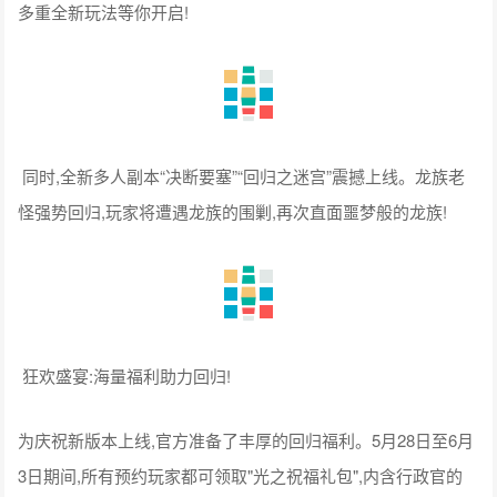
多重全新玩法等你开启!
同时,全新多人副本“决断要塞”“回归之迷宫”震撼上线。龙族老
怪强势回归,玩家将遭遇龙族的围剿,再次直面噩梦般的龙族!
狂欢盛宴:海量福利助力回归!
为庆祝新版本上线,官方准备了丰厚的回归福利。5月28日至6月
3日期间,所有预约玩家都可领取"光之祝福礼包",内含行政官的