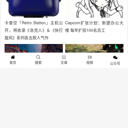
卡普空「Retro Station」主机公
Capcom扩张计划：新建办公大
开，将收录《洛克人》＆《快打
楼 每年扩招100名员工
旋风》系列各五款人气作
首页
搜索
文章
视频
公众号
《怪物猎人：崛起》销量超卡普
《原始袭变》怪猎联动宣传视频
空预期 亚洲贡献多
2024年1月18日发售
抱歉，评论已关闭！