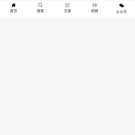
首页
搜索
文章
视频
公众号
版权声明:本文由
游物语官方网站
作者：
Gameib.cn
整理发表，文章内容系作者个人观
点，不代表 游物语官方网站 对观点赞同或支持。如需转载，请注明文章来源。
我们
非常重视版权保护和尊重原创作者的劳动成果。在此声明，本平台所使用的图片均来
源于网络资源，我们无法保证每张图片的版权信息都能得到核实。如果图片的版权所
有者发现我们使用了您的作品，并且您对此有异议，请您通过后台留言系统与我们取
得联系。我们将在收到通知后，立即对相关图片进行审查，并在确认版权问题后，第
一时间采取相应的处理措施，包括但不限于删除图片、向版权所有者致歉等。本站连
接：
www.gameib.cn
分享：
生成封面
赞
40