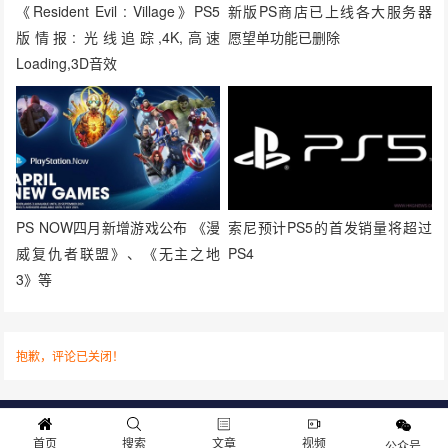
《Resident Evil : Village》PS5
新版PS商店已上线各大服务器
版情报: 光线追踪,4K,高速
愿望单功能已删除
Loading,3D音效
PS NOW四月新增游戏公布 《漫
索尼预计PS5的首发销量将超过
威复仇者联盟》、《无主之地
PS4
3》等
抱歉，评论已关闭！
关于我们
寻求报道
投稿须知
商务合作
版权申明
联系我们
首页
搜索
文章
视频
公众号