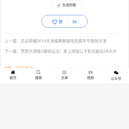
生成封面
赞
36
上一篇：见证荣耀2019天津福聿数娱电竞嘉年华登陆天津
下一篇：荒野大镖客2硬核玩法！掌上网咖让手机也能玩3A大作
抱歉，评论已关闭！
首页
搜索
文章
视频
公众号
关于我们
寻求报道
投稿须知
商务合作
版权申明
联系我们
客服电话：13141170010 反馈建议：m@gameib.cn
Copyright © 2012-2025
游物语（北京）科技有限公司
.保留所有权利
京ICP备2025130030号
-1