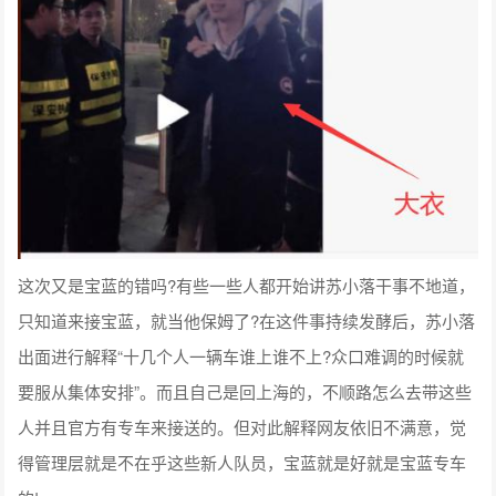
这次又是宝蓝的错吗?有些一些人都开始讲苏小落干事不地道，
只知道来接宝蓝，就当他保姆了?在这件事持续发酵后，苏小落
出面进行解释“十几个人一辆车谁上谁不上?众口难调的时候就
要服从集体安排”。而且自己是回上海的，不顺路怎么去带这些
人并且官方有专车来接送的。但对此解释网友依旧不满意，觉
得管理层就是不在乎这些新人队员，宝蓝就是好就是宝蓝专车