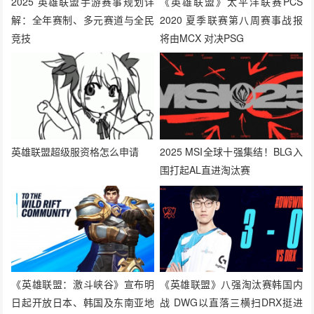
2025 英雄联盟手游赛事规划详
《英雄联盟》太平洋联赛PCS
解：全年赛制、多元赛道与全民
2020 夏季联赛第八周赛事战报
竞技
将由MCX 对决PSG
英雄联盟超级服资格怎么申请
2025 MSI全球十强集结！BLG入
围打起AL直进淘汰赛
《英雄联盟：激斗峡谷》宣布明
《英雄联盟》八强淘汰赛韩国内
日起开放日本、韩国及东南亚地
战 DWG以直落三横扫DRX挺进