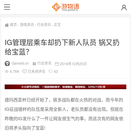
首页
-
游戏资讯
-
行业资讯
-
正文
IG管理层乘车却扔下新人队员 锅又扔
给宝蓝？
Gameib.cn
行业资讯
2019年12月25日
6.76K
已关闭评论
43
德玛西亚杯已经开始了，很多战队都在火热的对战，而今年的
IG征战德杯的队伍是采用全新人，老队员都没有出现。但就在
昨晚的IG发什么了一件让网友很生气的事，而这次有的网友依
旧将矛头指向了宝蓝!