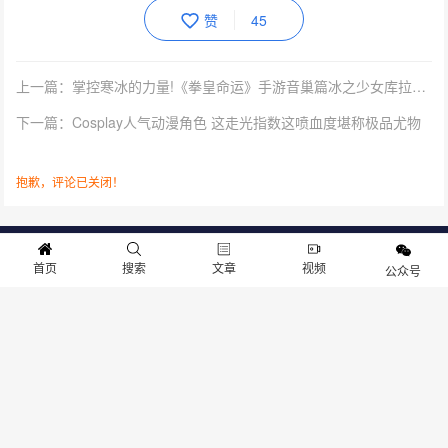
赞
45
上一篇：掌控寒冰的力量!《拳皇命运》手游音巢篇冰之少女库拉登场!
下一篇：Cosplay人气动漫角色 这走光指数这喷血度堪称极品尤物
抱歉，评论已关闭！
关于我们
寻求报道
投稿须知
商务合作
版权申明
联系我们
首页
搜索
文章
视频
公众号
客服电话：13141170010 反馈建议：m@gameib.cn
Copyright © 2012-2025
游物语（北京）科技有限公司
.保留所有权利
京ICP备2025130030号
-1