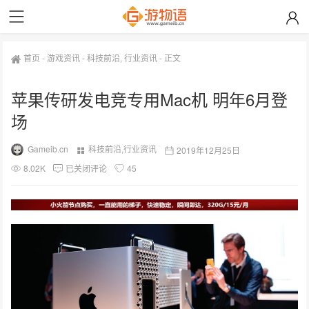
首页
-
游戏资讯
-
科技前沿
,
行业资讯
-
正文
苹果传研发电竞专用Mac机 明年6月登
场
Gameib.cn
科技前沿
,
行业资讯
2019年12月25日
8.02K
已关闭评论
45