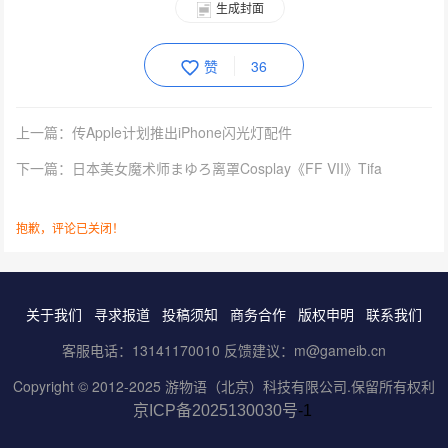
生成封面
赞
36
上一篇：传Apple计划推出iPhone闪光灯配件
下一篇：日本美女魔术师まゆろ离罩Cosplay《FF VII》Tifa
抱歉，评论已关闭！
关于我们
寻求报道
投稿须知
商务合作
版权申明
联系我们
客服电话：13141170010 反馈建议：m@gameib.cn
Copyright © 2012-2025
游物语（北京）科技有限公司
.保留所有权利
京ICP备2025130030号
-1