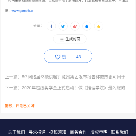
分享：
生成封面
赞
43
上一篇：5G网络居然能供暖？意昂集团发布报告称废热更可用于市政供暖。
下一篇：2020年超级奖学金正式启动！做《推理学院》最闪耀的锦鲤
抱歉，评论已关闭！
关于我们
寻求报道
投稿须知
商务合作
版权申明
联系我们
客服电话：13141170010 反馈建议：m@gameib.cn
Copyright © 2012-2025
游物语（北京）科技有限公司
.保留所有权利