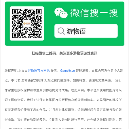
扫描微信二维码，关注更多游物语游戏资讯
版权声明:本文由
游物语官方网站
作者：
Gameib.cn
整理发表，文章内容系作者个人观
点，不代表 游物语官方网站 对观点赞同或支持。如需转载，请注明文章来源。
我们
非常重视版权保护和尊重原创作者的劳动成果。在此声明，本平台所使用的图片均来
源于网络资源，我们无法保证每张图片的版权信息都能得到核实。如果图片的版权所
有者发现我们使用了您的作品，并且您对此有异议，请您通过后台留言系统与我们取
得联系。我们将在收到通知后，立即对相关图片进行审查，并在确认版权问题后，第
一时间采取相应的处理措施，包括但不限于删除图片、向版权所有者致歉等。本站连
接：
www.gameib.cn