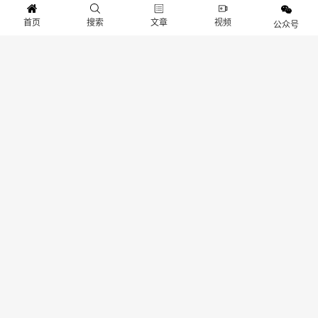
源于网络资源，我们无法保证每张图片的版权信息都能得到核实。如果图片的版权所
首页
搜索
文章
视频
公众号
有者发现我们使用了您的作品，并且您对此有异议，请您通过后台留言系统与我们取
得联系。我们将在收到通知后，立即对相关图片进行审查，并在确认版权问题后，第
一时间采取相应的处理措施，包括但不限于删除图片、向版权所有者致歉等。本站连
接：
www.gameib.cn
分享：
生成封面
赞
26
上一篇：十万年魂兽邀你挑战《新斗罗大陆》“巨兽试炼”将开启
下一篇：海岛战况激烈《斗罗大陆：武魂觉醒》全民竞技战报来啦!