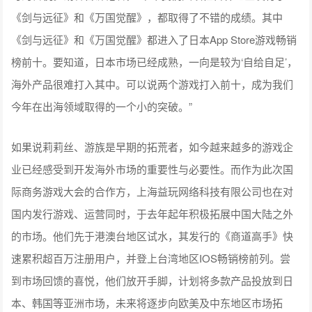
《剑与远征》和《万国觉醒》，都取得了不错的成绩。其中
《剑与远征》和《万国觉醒》都进入了日本App Store游戏畅销
榜前十。要知道，日本市场已经成熟，一向是较为‘自给自足’，
海外产品很难打入其中。可以说两个游戏打入前十，成为我们
今年在出海领域取得的一个小的突破。”
如果说莉莉丝、游族是早期的拓荒者，如今越来越多的游戏企
业已经感受到开发海外市场的重要性与必要性。而作为此次国
际商务游戏大会的合作方，上海益玩网络科技有限公司也在对
国内发行游戏、运营同时，于去年起年积极拓展中国大陆之外
的市场。他们先于港澳台地区试水，其发行的《商道高手》快
速累积超百万注册用户，并登上台湾地区IOS畅销榜前列。尝
到市场回馈的喜悦，他们放开手脚，计划将多款产品投放到日
本、韩国等亚洲市场，未来将逐步向欧美及中东地区市场拓