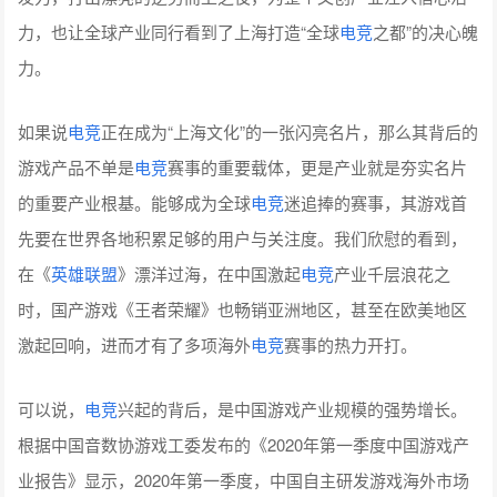
力，也让全球产业同行看到了上海打造“全球
电竞
之都”的决心魄
力。
如果说
电竞
正在成为“上海文化”的一张闪亮名片，那么其背后的
游戏产品不单是
电竞
赛事的重要载体，更是产业就是夯实名片
的重要产业根基。能够成为全球
电竞
迷追捧的赛事，其游戏首
先要在世界各地积累足够的用户与关注度。我们欣慰的看到，
在《
英雄联盟
》漂洋过海，在中国激起
电竞
产业千层浪花之
时，国产游戏《王者荣耀》也畅销亚洲地区，甚至在欧美地区
激起回响，进而才有了多项海外
电竞
赛事的热力开打。
可以说，
电竞
兴起的背后，是中国游戏产业规模的强势增长。
根据中国音数协游戏工委发布的《2020年第一季度中国游戏产
业报告》显示，2020年第一季度，中国自主研发游戏海外市场