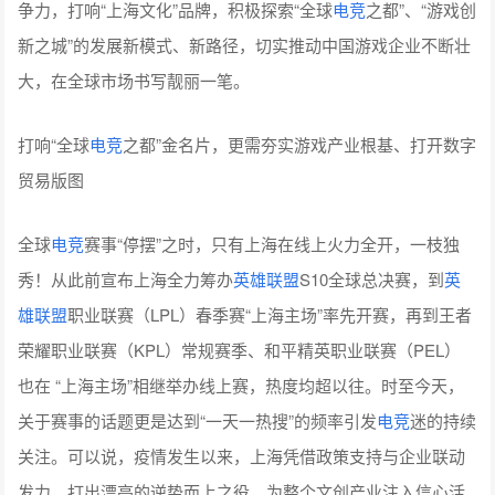
争力，打响“上海文化”品牌，积极探索“全球
电竞
之都”、“游戏创
新之城”的发展新模式、新路径，切实推动中国游戏企业不断壮
大，在全球市场书写靓丽一笔。
打响“全球
电竞
之都”金名片，更需夯实游戏产业根基、打开数字
贸易版图
全球
电竞
赛事“停摆”之时，只有上海在线上火力全开，一枝独
秀！从此前宣布上海全力筹办
英雄联盟
S10全球总决赛，到
英
雄联盟
职业联赛（LPL）春季赛“上海主场”率先开赛，再到王者
荣耀职业联赛（KPL）常规赛季、和平精英职业联赛（PEL）
也在 “上海主场”相继举办线上赛，热度均超以往。时至今天，
关于赛事的话题更是达到“一天一热搜”的频率引发
电竞
迷的持续
关注。可以说，疫情发生以来，上海凭借政策支持与企业联动
发力，打出漂亮的逆势而上之役，为整个文创产业注入信心活