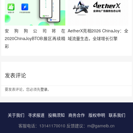
安狗狗公司将在
AetherX亮相2026 ChinaJoy：全
2020ChinaJoyBTOB展区再续精
域流量生态，全球增长引擎
彩
发表评论
要发表评论，您必须先
登录
。
关于我们
寻求报道
投稿须知
商务合作
版权申明
联系我们
客服电话：13141170010 反馈建议：m@gameib.cn