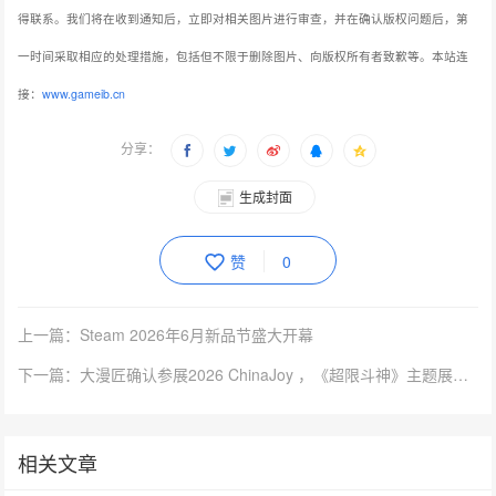
得联系。我们将在收到通知后，立即对相关图片进行审查，并在确认版权问题后，第
一时间采取相应的处理措施，包括但不限于删除图片、向版权所有者致歉等。本站连
接：
www.gameib.cn
分享：
生成封面
赞
0
上一篇：Steam 2026年6月新品节盛大开幕
下一篇：大漫匠确认参展2026 ChinaJoy ，《超限斗神》主题展位将携第二季猛料重磅亮相
相关文章