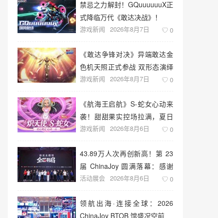
禁忌之力解封！GQuuuuuuX正
式降临万代《敢达决战》！
游戏新闻
2026年8月7日
0
《敢达争锋对决》异端敢达金
色机天照正式参战 双形态演绎
游戏新闻
2026年8月7日
空中战技
0
《航海王启航》S-蛇女心动来
袭！甜甜果实控场拉满，夏日
游戏新闻
2026年8月6日
盛宴开启
0
43.89万人次再创新高！第 23
届 ChinaJoy 圆满落幕：感谢
活动展会
2026年8月6日
有你，共赴这场“与 AI 同游”的
0
盛夏之约
领航出海·连接全球：2026
ChinaJoy BTOB 馆盛况空前