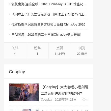
领航出海·连接全球：2026 ChinaJoy BTOB 馆盛况空前
《网球王子》恋爱冒险游戏 《网球王子 学园祭的王子们 ♡-40 and more…》与《网球王子 心跳求生 Tie break ♡game》发售
俄罗斯携创纪录数量的游戏项目亮相 ChinaJoy 2026
与AI同游！2026年第二十三届ChinaJoy盛大开幕！
关注
粉丝
点赞
浏览
4
4
11.16W
22.56M
Cosplay
【Cosplay】大大卷卷小卷刻晴
二次元照进现实的神级操作
Cosplay
2025年5月28日
0