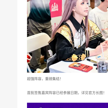
超强阵容，重磅集结！
首批签售嘉宾阵容已经参展日期，详见官方长图！