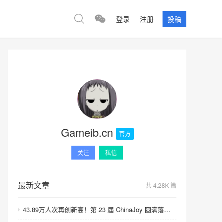
登录
注册
投稿
Gameib.cn
官方
关注
私信
最新文章
共 4.28K 篇
43.89万人次再创新高！第 23 届 ChinaJoy 圆满落幕：感谢有你，共赴这场“与 AI 同游”的盛夏之约