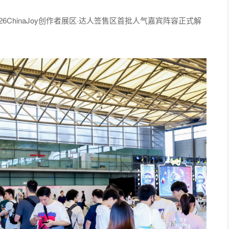
026ChinaJoy创作者展区·达人签售区首批人气嘉宾阵容正式解