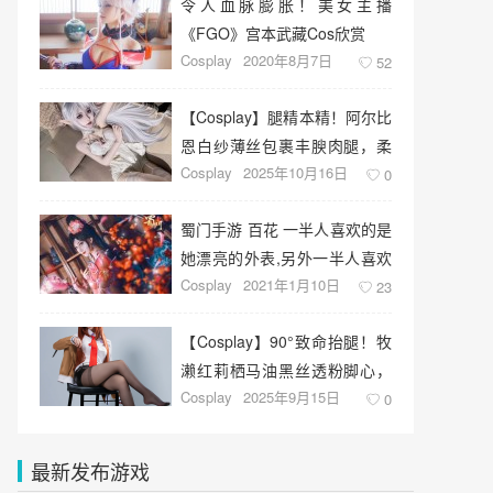
令人血脉膨胀！美女主播
《FGO》宫本武藏Cos欣赏
Cosplay
2020年8月7日
52
【Cosplay】腿精本精！阿尔比
恩白纱薄丝包裹丰腴肉腿，柔
Cosplay
2025年10月16日
软Q弹如奶油蛋糕！
0
蜀门手游 百花 一半人喜欢的是
她漂亮的外表,另外一半人喜欢
Cosplay
2021年1月10日
她的技能
23
【Cosplay】90°致命抬腿！牧
濑红莉栖马油黑丝透粉脚心，
Cosplay
2025年9月15日
腰臀比杀疯了
0
最新发布游戏