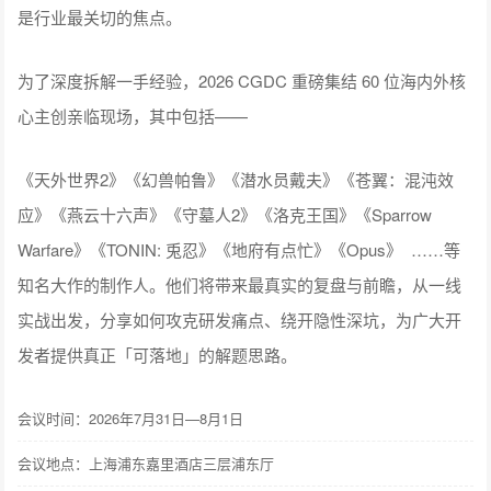
是行业最关切的焦点。
为了深度拆解一手经验，2026 CGDC 重磅集结 60 位海内外核
心主创亲临现场，其中包括——
《天外世界2》《幻兽帕鲁》《潜水员戴夫》《苍翼：混沌效
应》《燕云十六声》《守墓人2》《洛克王国》《Sparrow
Warfare》《TONIN: 兎忍》《地府有点忙》《Opus》 ……等
知名大作的制作人。他们将带来最真实的复盘与前瞻，从一线
实战出发，分享如何攻克研发痛点、绕开隐性深坑，为广大开
发者提供真正「可落地」的解题思路。
会议时间：2026年7月31日—8月1日
会议地点：上海浦东嘉里酒店三层浦东厅