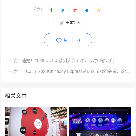
分享：
生成封面
赞
0
上一篇：速抢！2026 CDEC 系列大会听课证限时申领开启
下一篇：【CJE】2026ChinaJoy Express试玩区游戏抢先看，这“7”款游戏，建议你先加入心愿单！
相关文章