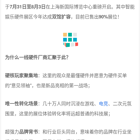
于
7月31日至8月3日
在上海新国际博览中心重磅开启。其中智能
娱乐硬件展区今年达成
双馆扩容
，目前已售出
90%
展位！
为什么一线硬件厂商汇聚于此？
硬核玩家聚集地
：这里的观众是最懂硬件并愿意为硬件买单
的"意见领袖"，也是新品亮相的第一战场；
唯一性转化场景
：几十万人同时沉浸在游戏、
电竞
、二次元氛
围里，这里的展位体验转化率将远超普通的科技展；
超强力
品牌背书
：和行业巨头同台，意味着你的品牌在行业坐