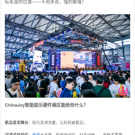
标系里的位置——不用多说，懂的都懂！
ChinaJoy智能娱乐硬件展区能给你什么？
新品首发舞台
：吸引澎湃流量，让科技被看见；
沉浸式体验区
：
电竞
水友赛、性能测试区、AI互动舱——参数不重要，