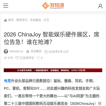
首页
-
游戏资讯
-
活动展会
-
正文
2026 ChinaJoy 智能娱乐硬件展区，席
位告急！谁在抢滩？
Gameib.cn
活动展会
2026年5月12日
579
已关闭评论
0
电竞
外设头部品牌已悉数就位！鼠标、键盘、耳机、手柄、
PC、掌机、客制化DIY……对此感兴趣的科技发烧友和广大玩
家们，一直在等待一个更大的舞台——以"与AI同游"为主题的
第二十三届中国国际数码互动娱乐展览会（2026ChinaJoy
）将