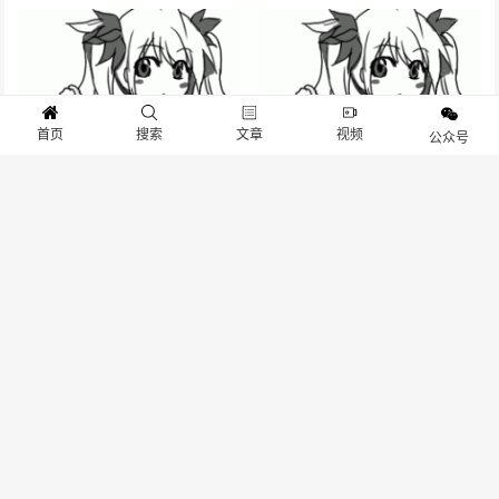
首页
搜索
文章
视频
公众号
“战事升级”- CJ Arena 第二日战
Tec Do钛动科技将在2021
报
ChinaJoy BTOB展区精彩亮相
2020 ChinaJoy封面大赛获奖名
精英动漫确认参展2021
单正式揭晓
CAWAE，将于展会现场精彩亮相