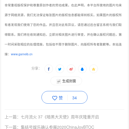
非常重视版权保护和尊重原创作者的劳动成果。在此声明，本平台所使用的图片均来
源于网络资源，我们无法保证每张图片的版权信息都能得到核实。如果图片的版权所
有者发现我们使用了您的作品，并且您对此有异议，请您通过后台留言系统与我们取
得联系。我们将在收到通知后，立即对相关图片进行审查，并在确认版权问题后，第
一时间采取相应的处理措施，包括但不限于删除图片、向版权所有者致歉等。本站连
接：
www.gameib.cn
分享：
生成封面
赞
34
上一篇：七月流火 37《暗黑大天使》周年庆隆重开启
下一篇：集结号娱乐确认参展2020ChinaJoyBTOC