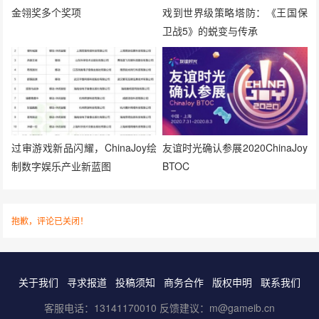
金翎奖多个奖项
戏到世界级策略塔防：《王国保
卫战5》的蜕变与传承
过审游戏新品闪耀，ChinaJoy绘
友谊时光确认参展2020ChinaJoy
制数字娱乐产业新蓝图
BTOC
抱歉，评论已关闭！
关于我们
寻求报道
投稿须知
商务合作
版权申明
联系我们
客服电话：13141170010 反馈建议：m@gameib.cn