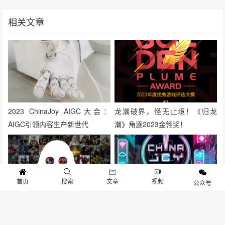
相关文章
2023 ChinaJoy AIGC大会：
龙潮破界，怪无止境！《归龙
AIGC引领内容生产新世代
潮》角逐2023金翎奖！
首页
搜索
文章
视频
公众号
threezero 将在2021潮流艺术玩
倾力打造品质声音，小旭音乐确
具展亮相
认参展2021 ChinaJoy BTOB！