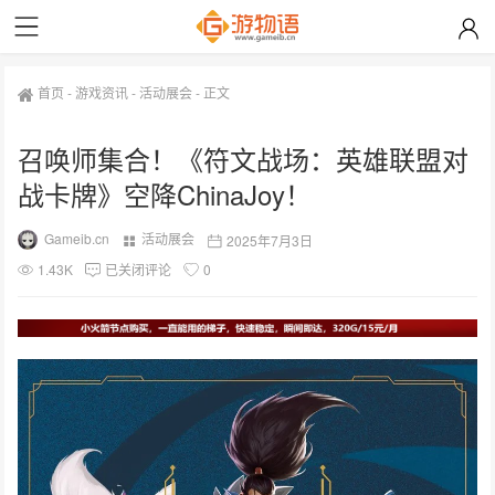
首页
-
游戏资讯
-
活动展会
-
正文
召唤师集合！《符文战场：英雄联盟对
战卡牌》空降ChinaJoy！
Gameib.cn
活动展会
2025年7月3日
1.43K
已关闭评论
0