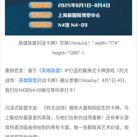
英雄联盟对战卡牌》空降ChinaJoy！" width="774"
height="1280" />
重磅官宣：基于《
英雄联盟
》IP打造的集换式卡牌游戏《符文
战场：
英雄联盟
对战卡牌》确认参展ChinaJoy！8月1日-4日，
我们在N4馆N4-09展位等你来打卡！
沉浸式联盟宇宙：《符文战场》拥有大量栩栩如生的卡牌，马
上集结你最喜爱的英雄，与他们在新的战场重聚！还有拳头游
戏特邀顶级画师绘制的稀有卡面，每一张都极具艺术价值，视
觉盛宴等你收藏！