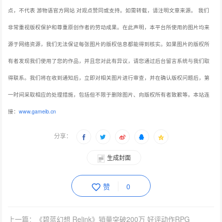
点，不代表 游物语官方网站 对观点赞同或支持。如需转载，请注明文章来源。
我们
非常重视版权保护和尊重原创作者的劳动成果。在此声明，本平台所使用的图片均来
源于网络资源，我们无法保证每张图片的版权信息都能得到核实。如果图片的版权所
有者发现我们使用了您的作品，并且您对此有异议，请您通过后台留言系统与我们取
得联系。我们将在收到通知后，立即对相关图片进行审查，并在确认版权问题后，第
一时间采取相应的处理措施，包括但不限于删除图片、向版权所有者致歉等。本站连
接：
www.gameib.cn
分享：
生成封面
赞
0
上一篇：《碧蓝幻想 Relink》销量突破200万 好评动作RPG