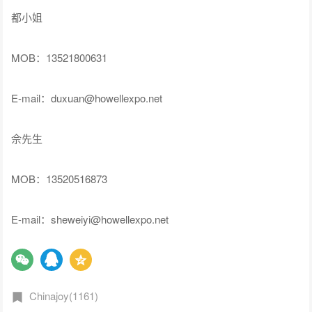
都小姐
MOB：13521800631
E-mail：duxuan@howellexpo.net
佘先生
MOB：13520516873
E-mail：sheweiyi@howellexpo.net
Chinajoy(1161)