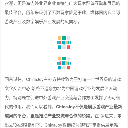
欢迎，更是海内外业界企业直接与广大玩家群体互动和展示的
最佳平台，历年来吸引了无数玩家驻足于此，堪称国内及全球
游戏产业及数字娱乐产业发展的风向标。
回首过往，ChinaJoy主办方持续致力于打造一个世界级的游戏
文化交流中心,始终不遗余力地为中国游戏行业的发展注入动
力，特别是在促进中外游戏产业交流与合作方面发挥了无可替
代的作用。我们可以看到，
ChinaJoy不仅是展示游戏产业最新
成果的平台，更是推动产业交流与合作的桥梁。
在“请进来，走
出去”的战略指引下，ChinaJoy将继续为游戏厂商提供展示舞