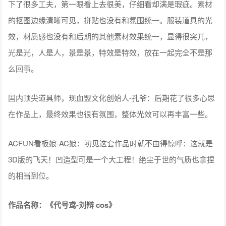
下了很多工夫，第一眼看上去很美，仔细看却满是瑕疵。素材
的抠图边缘清晰可见，拼贴也没有和氛围统一。服装道具的光
效，材质感也没有和后期的其他素材效果统一，显得很突兀，
光是光，人是人，景是景，特效是特效，放在一起完全不是那
么回事。
国内顶尖道具师，现血盟文化创始人-孔爷：后期花了很多心思
在作品上，最终效果也很有氛围，整体光效可以再丰富一些。
ACFUN看板娘-AC娘：初见这套作品时就不由得惊呼：这就是
3D版的飞天！凹造型可是一个大工程！绝尘于世的气质也拿捏
的相当到位。
作品名称：《代号鸢-刘辩 cos》