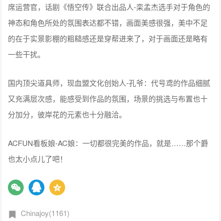
席运营官，话剧《悟空传》联合出品人-栾孟杰选手对于角色的
神态和角色所处的氛围表达都不错，画面美感很强，美中不足
的在于实景影棚的粗糙感还是穿帮进来了，对于画面还是略有
一些干扰。
国内顶尖道具师，现血盟文化创始人-孔爷：代号鸢的作品细腻
又充满层次感，能感受到作品的氛围，场景的挑选与布置也十
分加分，彼岸花的元素也十分融洽。
ACFUN看板娘-AC娘：一切都很完美的作品，就是……那个爵
也太小点儿了吧！
Chinajoy(1161)