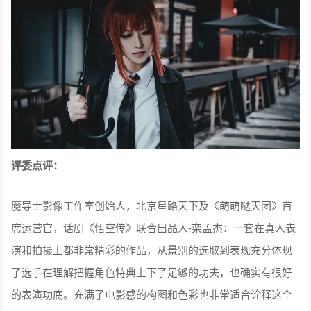
评委点评：
魔导士影像工作室创始人，北京星路天下及《萌萌哒天团》首
席运营官，话剧《悟空传》联合出品人-栾孟杰：一套在真人表
演和拍摄上都非常精彩的作品，从景别的选取到表现充分体现
了选手在理解把握角色特典上下了足够的功夫，也确实有很好
的表演功底。充满了电影感的构图和色彩也非常适合诠释这个