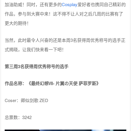
加油助威！同时，还有更多的
Cosplay
爱好者也携同自己精彩的
作品，参与到大赛中来！这不得不让人对之后几周的比赛有了
更大的期待！
当然，此时最令人兴奋的还是本周3名获得周优秀称号的选手正
式揭晓，让我们快来看一下吧！
第三周3名获得周优秀称号的选手
作品名称：《最终幻想Ⅶ- 片翼の天使 萨菲罗斯》
Coser：卿似剑歌·ZED
总票数：3242