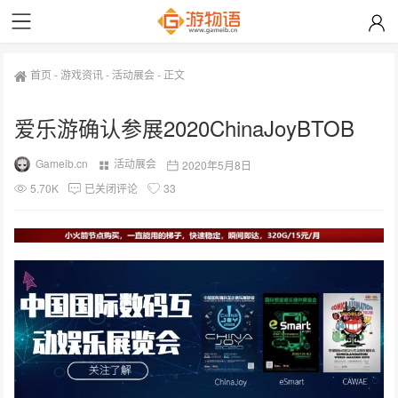
首页
-
游戏资讯
-
活动展会
-
正文
爱乐游确认参展2020ChinaJoyBTOB
Gameib.cn
活动展会
2020年5月8日
5.70K
已关闭评论
33