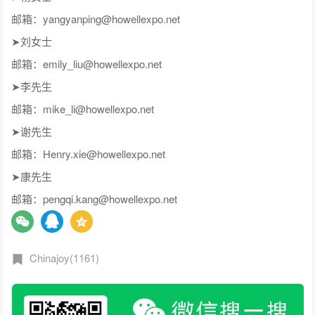
邮箱：yangyanping@howellexpo.net
➤刘女士
邮箱：emily_liu@howellexpo.net
➤李先生
邮箱：mike_li@howellexpo.net
➤谢先生
邮箱：Henry.xie@howellexpo.net
➤康先生
邮箱：pengqi.kang@howellexpo.net
Chinajoy(1161)