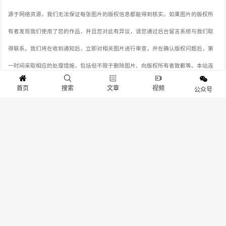
源于网络资源，我们无法保证每张图片的版权信息都能得到核实。如果图片的版权所
有者发现我们使用了您的作品，并且您对此有异议，请您通过后台留言系统与我们取
得联系。我们将在收到通知后，立即对相关图片进行审查，并在确认版权问题后，第
一时间采取相应的处理措施，包括但不限于删除图片、向版权所有者致歉等。本站连
接：
www.gameib.cn
首页
搜索
文章
视频
公众号
分享：
生成封面
赞
23
上一篇：米粒在线（北京）企业管理服务有限公司将亮相2023 ChinaJoy BTOB
下一篇：高校成立剧本杀学院：教育不能缺失战略定力