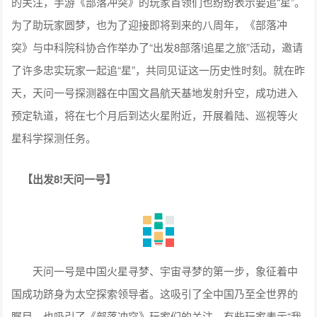
的关注，手游《部落冲突》的玩家首领们也纷纷表示要追“星”。
为了助玩家圆梦，也为了迎接即将到来的八周年，《部落冲
突》与中科院科协合作举办了“出发8部落!追星之旅”活动，邀请
了许多忠实玩家一起追“星”，共同见证这一历史性时刻。就在昨
天，天问一号探测器在中国文昌航天基地发射升空，成功进入
预定轨道，将在七个月后到达火星附近，开展着陆、巡视等火
星科学探测任务。
【出发8!天问一号】
天问一号是中国火星寻梦、宇宙寻梦的第一步，象征着中
国成功跻身为太空探索领导者。这吸引了全中国乃至全世界的
瞩目，也吸引了《部落冲突》玩家们的关注。有些玩家表示“我