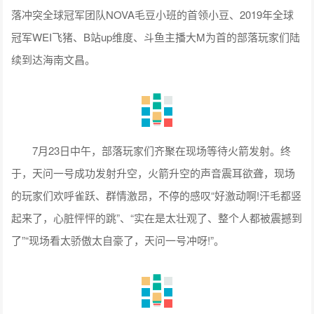
落冲突全球冠军团队NOVA毛豆小班的首领小豆、2019年全球
冠军WEI飞猪、B站up维度、斗鱼主播大M为首的部落玩家们陆
续到达海南文昌。
7月23日中午，部落玩家们齐聚在现场等待火箭发射。终
于，天问一号成功发射升空，火箭升空的声音震耳欲聋，现场
的玩家们欢呼雀跃、群情激昂，不停的感叹“好激动啊!汗毛都竖
起来了，心脏怦怦的跳”、“实在是太壮观了、整个人都被震撼到
了”“现场看太骄傲太自豪了，天问一号冲呀!”。