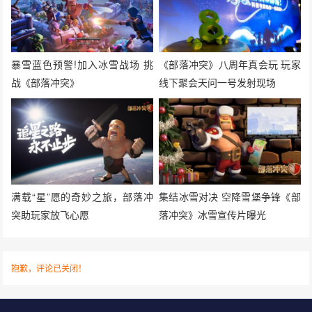
暴雪蓝色预警!加入冰雪战场 挑
《部落冲突》八周年真会玩 玩家
战《部落冲突》
线下聚会天问一号发射现场
满载“星”愿的奇妙之旅，部落冲
集结冰雪对决 空降雪堡争锋《部
突助玩家放飞心愿
落冲突》冰雪宣传片曝光
抱歉，评论已关闭！