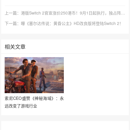
上一篇：港版Switch 2官宣涨价250港币！9月1日起执行，独占阵容够撑场面吗？
下一篇：曝《塞尔达传说：黄昏公主》HD改良版将登陆Switch 2！
相关文章
索尼CEO盛赞《神秘海域》：永
远改变了游戏行业