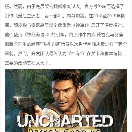
版。然而，由于底层架构翻新难度过大，官方最终转而选择了
制作《最后生还者：第一部》。内幕透露，在2018至2019年期
间，顽皮狗与索尼高层就全盘重做《神海1》展开了深度探讨。
他们使用《神秘海域4》的引擎，将原作中内森·德雷克与艾莲
娜跳伞逃生的经典"飞机坠毁"场景以次世代画面质量进行了完全
重制。然而，开发团队最终认为《神海1》在关卡和剧本编排上
需要的改动实在太大了。