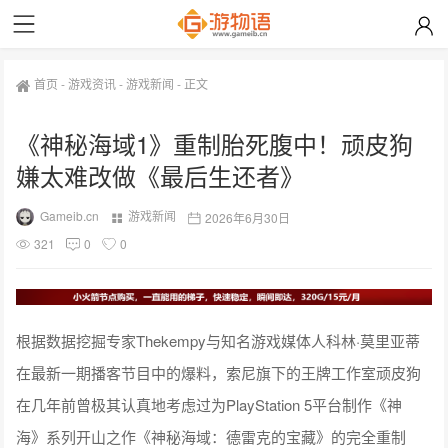
首页
-
游戏资讯
-
游戏新闻
-
正文
《神秘海域1》重制胎死腹中！顽皮狗
嫌太难改做《最后生还者》
Gameib.cn
游戏新闻
2026年6月30日
321
0
0
根据数据挖掘专家Thekempy与知名游戏媒体人科林·莫里亚蒂
在最新一期播客节目中的爆料，索尼旗下的王牌工作室顽皮狗
在几年前曾极其认真地考虑过为PlayStation 5平台制作《神
海》系列开山之作《神秘海域：德雷克的宝藏》的完全重制