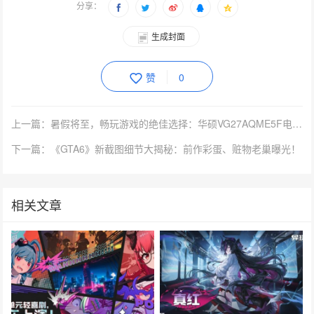
分享：
生成封面
赞
0
上一篇：暑假将至，畅玩游戏的绝佳选择：华硕VG27AQME5F电竞显示器
下一篇：《GTA6》新截图细节大揭秘：前作彩蛋、赃物老巢曝光！
相关文章