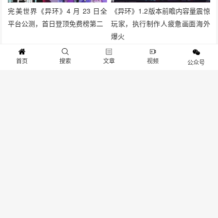
完美世界《异环》4 月 23 日全
《异环》1.2版本前瞻内容量震惊
平台公测，首日登顶免费榜第二
玩家，执行制作人疲惫画面海外
爆火
首页
搜索
文章
视频
公众号
发表评论
要发表评论，您必须先
登录
。
关于我们
寻求报道
投稿须知
商务合作
版权申明
联系我们
客服电话：13141170010 反馈建议：m@gameib.cn
Copyright © 2012-2025
游物语（北京）科技有限公司
.保留所有权利
京ICP备2025130030号
-1