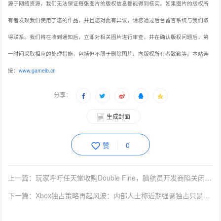
源于网络资源，我们无法保证每张图片的版权信息都能得到核实。如果图片的版权所
有者发现我们使用了您的作品，并且您对此有异议，请您通过后台留言系统与我们取
得联系。我们将在收到通知后，立即对相关图片进行审查，并在确认版权问题后，第
一时间采取相应的处理措施，包括但不限于删除图片、向版权所有者致歉等。本站连
接：
www.gameib.cn
分享：
生成封面
赞
0
上一篇：玩家呼吁任天堂收购Double Fine，脑航员开发商陷关闭危机
下一篇：Xbox独占策略再起风波：内部人士称近期强调独占只是展会作秀