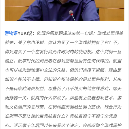
游物语
YUKI说：
欧盟的回复翻译过来就一句话：游戏公司想关
就关，关了你也没辙。你认为买了一个游戏就拥有了它？不，
你只是买了一个在发行商允许时间内的使用权。这个判例一旦
确立，数字时代的消费者在游戏面前是没有任何保障的。欧盟
本可以成为游戏保护立法的先锋，但他们选择了退缩，理由是
知识产权法不支撑。但知识产权法保护的是公司的权利，从来
不是玩家的消费权益。那些花了几千块买的纯在线游戏，哪天
服务器一关，就真的什么都没了。那些嘴上说着游戏艺术、游
戏文化遗产的发行商，在利润面前翻脸比翻书还快。行业行为
准则而不是法律约束意味着什么？意味着遵守不遵守全凭良
心。活玩家十年后回过头来看这个决定，会感叹整个游戏保护