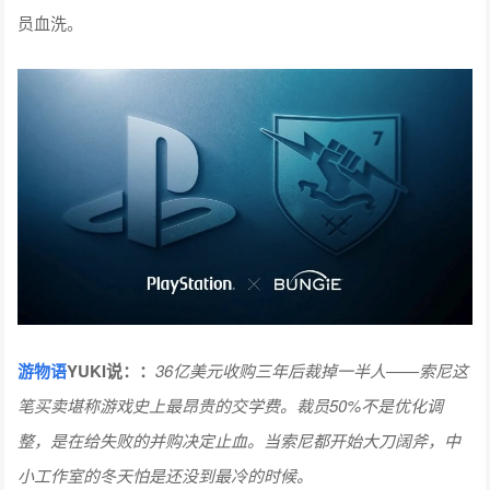
员血洗。
游物语
YUKI说：：
36亿美元收购三年后裁掉一半人——索尼这
笔买卖堪称游戏史上最昂贵的交学费。裁员50%不是优化调
整，是在给失败的并购决定止血。当索尼都开始大刀阔斧，中
小工作室的冬天怕是还没到最冷的时候。