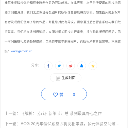
非常重视版权保护和尊重原创作者的劳动成果。在此声明，本平台所使用的图片均来
源于网络资源，我们无法保证每张图片的版权信息都能得到核实。如果图片的版权所
有者发现我们使用了您的作品，并且您对此有异议，请您通过后台留言系统与我们取
得联系。我们将在收到通知后，立即对相关图片进行审查，并在确认版权问题后，第
一时间采取相应的处理措施，包括但不限于删除图片、向版权所有者致歉等。本站连
接：
www.gameib.cn
分享：
生成封面
赞
0
上一篇：《战神：劳菲》新细节汇总 系列最具野心之作
下一篇：ROG 20周年信仰殿堂即将亮相申城，多元体验空间邀玩家共赴信仰之约