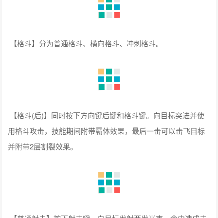
【格斗(后)】同时按下方向键后键和格斗键。向目标突进并使
用格斗攻击，技能期间附带霸体效果，最后一击可以击飞目标
并附带2层割裂效果。
【普通射击】按下射击键。向目标发射两发光束，命中造成击
退效果。
【普通射击(后)】同时按下方向键后键和射击键。释放光束加
农龙骑兵至身前对目标发射长照射攻击，对被挂载隐形龙骑兵
的目标释放时光束加农龙骑兵会飞到目标周围进行长照射攻
击，命中造成击飞效果。