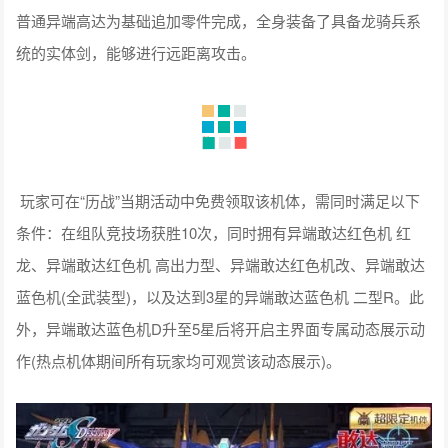
普通异端高达为基础追加零件完成，全身装备了具备龙骑兵系
统的实体剑，能够进行远距离攻击。
玩家可在“历战”当期活动中免费领取该机体，需同时满足以下
条件：在组队竞技场获胜10次，同时拥有异端敢达红色机 红
龙、异端敢达红色机 高出力型、异端敢达红色机改、异端敢达
蓝色机(全武装型)，以及达到3星的异端敢达蓝色机 二型R。此
外，异端敢达蓝色机D升至5星后将开启主界面专属动态展示动
作(热点机体期间所有玩家均可观赏该动态展示)。