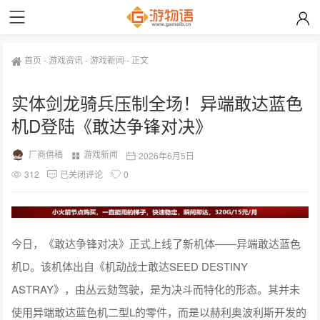
首页
-
游戏资讯
-
游戏新闻
-
正文
实体剑龙骑兵压制全场！异端敢达蓝色
机D登陆《敢达争锋对决》
厂商供稿
游戏新闻
2026年6月5日
312
已关闭评论
0
今日，《敢达争锋对决》正式上线了新机体——异端敢达蓝色
机D。该机体出自《机动战士敢达SEED DESTINY
ASTRAY》，由丛云劾驾驶，是为决斗而特化的形态。其并未
使用异端敢达蓝色机二型L的零件，而是以赫利奥波利斯开发的