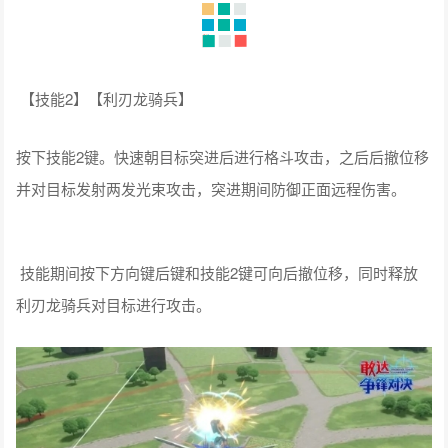
【隐形龙骑兵(后)】同时按下方向键后键和技能1键。释放隐形
龙骑兵跟随目标飞行持续8秒，期间目标按下技能1键或技能2键
时，隐形龙骑兵攻击目标，命中造成麻痹效果。
【技能2】【利刃龙骑兵】