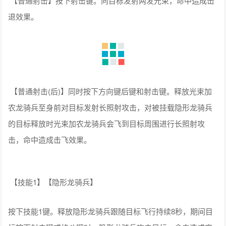
【技能1】【隐形龙骑兵】
按下技能1键。释放隐形龙骑兵跟随目标飞行持续8秒，期间目
标按下射击键或格斗键时，隐形龙骑兵攻击目标，命中造成麻
痹效果。