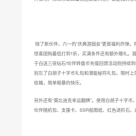
除了新伙伴，六一的“庆典游园会”更是福利炸弹。
惊喜团购最低打到1折，买满条件还有额外赠礼。
于白送三倍钻石!伙伴转盘币充值回馈活动则持续到
别忘了白胡子十字币礼包和潜能秘符礼包，限时上
给箱，简单粗暴的快乐。
另外还有“莫比迪克幸运翻牌”。使用白胡子十字币，
伙伴随机包、支援卡、SSR船图纸、红色进阶石
从东海到新世界， 《航海王 启航》 始终陪伴着