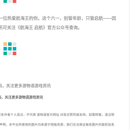
讯可关注《航海王 启航》官方公众号查询。
码，关注更多游物语游戏资讯
系作者个人观点，不代表 游物语官方网站 对观点赞同或支持。如需转载，请注明
声明，本平台所使用的图片均来源于网络资源，我们无法保证每张图片的版权信息
且您对此有异议，请您通过后台留言系统与我们取得联系。我们将在收到通知后，立
处理措施，包括但不限于删除图片、向版权所有者致歉等。本站连接：