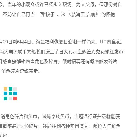
今，当年的小观众或许已经步入职场、为人父母，但那份对自
妨让自己再当一回“孩子”，来 《航海王 启航》 的怀抱
月29日到6月4日，海量福利像夏日浪潮一样涌来。UR四皇·红
，两大角色联手为船长们送上节日大礼。主题签到免费领红发币
升级直接解锁四皇角色及碎片。限时招募还有概率触发碎片
、角色碎片统统带走。
到送角色碎片和头巾，试炼拿转盘币，主题通行证升级就能获
概率暴击×10碎片，还能抽到各种实用道具。两位人气角色
头好。