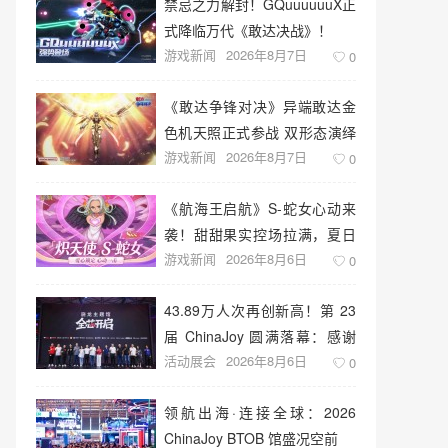
禁忌之力解封！GQuuuuuuX正
式降临万代《敢达决战》！
游戏新闻
2026年8月7日
0
《敢达争锋对决》异端敢达金
色机天照正式参战 双形态演绎
游戏新闻
2026年8月7日
空中战技
0
《航海王启航》S-蛇女心动来
袭！甜甜果实控场拉满，夏日
游戏新闻
2026年8月6日
盛宴开启
0
43.89万人次再创新高！第 23
届 ChinaJoy 圆满落幕：感谢
活动展会
2026年8月6日
有你，共赴这场“与 AI 同游”的
0
盛夏之约
领航出海·连接全球：2026
ChinaJoy BTOB 馆盛况空前