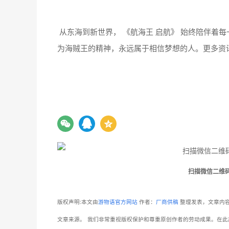
为海贼王的精神，永远属于相信梦想的人。更多资
扫描微信二维
版权声明:本文由
游物语官方网站
作者：
厂商供稿
整理发表，文章内容
文章来源。
我们非常重视版权保护和尊重原创作者的劳动成果。在此
都能得到核实。如果图片的版权所有者发现我们使用了您的作品，并
即对相关图片进行审查，并在确认版权问题后，第一时间采取相应的
www.gameib.cn