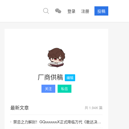
登录
注册
投稿
厂商供稿
编辑
关注
私信
最新文章
共 1.94K 篇
禁忌之力解封！GQuuuuuuX正式降临万代《敢达决战》！