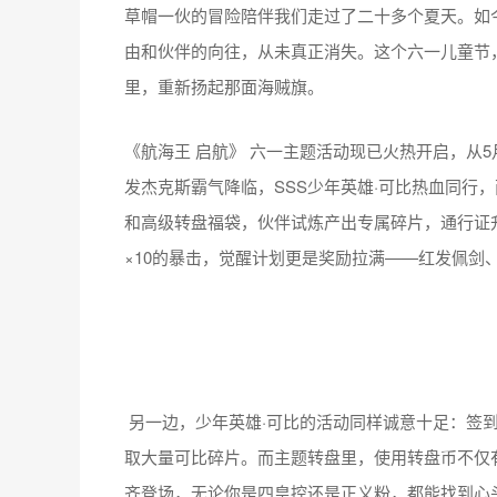
草帽一伙的冒险陪伴我们走过了二十多个夏天。如
由和伙伴的向往，从未真正消失。这个六一儿童节，不
里，重新扬起那面海贼旗。
《航海王 启航》 六一主题活动现已火热开启，从5
发杰克斯霸气降临，SSS少年英雄·可比热血同行
和高级转盘福袋，伙伴试炼产出专属碎片，通行证
×10的暴击，觉醒计划更是奖励拉满——红发佩剑
另一边，少年英雄·可比的活动同样诚意十足：签
取大量可比碎片。而主题转盘里，使用转盘币不仅有
齐登场，无论你是四皇控还是正义粉，都能找到心