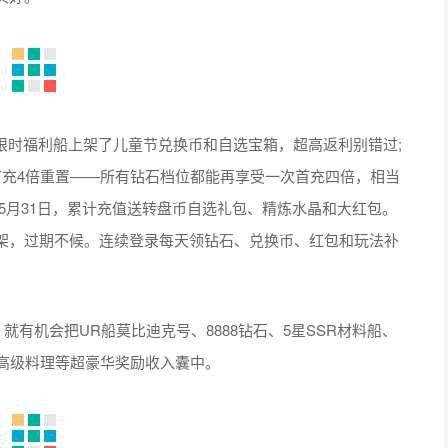
限时福利船上架了儿童节兑换币和自选宝箱，超高返利别错过;
首充4倍重置——所有钻石档位都能再享受一次首充四倍，相当
5月31日，累计充值送转盘币自选礼包、精炼水晶和大红包。
架，过期不候。连续登录每天领钻石、兑换币、红包和玩法补
就有机会把UR船莫比迪克号、8888钻石、5星SSR材料船、
、高级料理等超豪华奖励收入囊中。
每一位热爱航海王的你。这个六一，别管年龄，只管启航——因