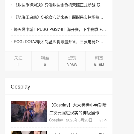
《敢达争锋对决》异端敢达金色机天照正式参战 双形态演绎空中战技
《航海王启航》S-蛇女心动来袭！甜甜果实控场拉满，夏日盛宴开启
烽火燃申城！PUBG PGS7-9上海开赛，下半赛季正式打响！
ROG×DOTA2联名礼盒即将限量开售，三款电竞外设致敬玩家青春记忆
关注
粉丝
点赞
浏览
1
0
3.96W
8.18M
Cosplay
【Cosplay】大大卷卷小卷刻晴
二次元照进现实的神级操作
Cosplay
2025年5月28日
0