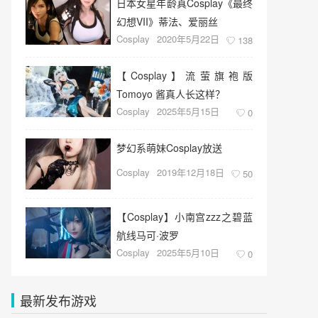
日本女星年龄真Cosplay《最终
幻想VII》蒂法、爱丽丝
Cosplay
2020年5月22日
138
【Cosplay】流萤旗袍版
Tomoyo 酱真人长这样？
Cosplay
2025年5月15日
0
梦幻系萌妹Cosplay放送
Cosplay
2019年12月18日
50
【Cosplay】小南宫zzz之碧蓝
航线马可·波罗
Cosplay
2025年5月10日
0
最新发布游戏